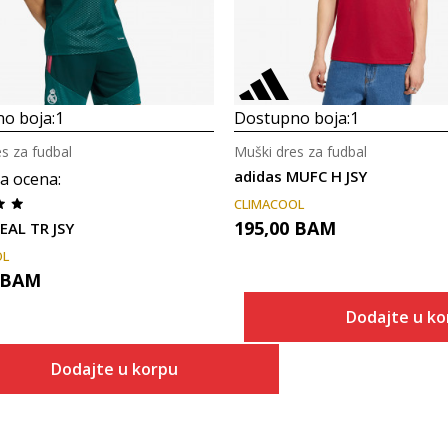
o boja:
1
Dostupno boja:
1
s za fudbal
Muški dres za fudbal
adidas MUFC H JSY
a ocena
:
CLIMACOOL
195,00
BAM
EAL TR JSY
OL
BAM
Dodajte u ko
Dodajte u korpu