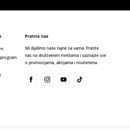
e
Pratite nas
Mi dijelimo naše tajne sa vama. Pratite
am
nas na društvenim mrežama i saznajte sve
 program
o promocijama, akcijama i novitetima.
e