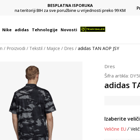
BESPLATNA ISPORUKA
Pl
P
na teritoriji BIH za sve poružbine u vrijednosti preko 99 KM
Nike
adidas
Tehnologije
Novosti
on
Proizvodi
Tekstil
Majice
Dres
adidas TAN AOP JSY
Dres
Šifra artikla:
DY5
adidas T
Izaberite velič
Veličine EU
Velič