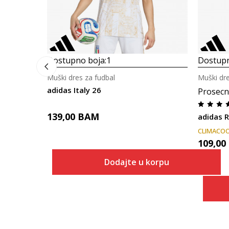
Dostupno boja:
1
Dostupn
Muški dres za fudbal
Muški dre
adidas Italy 26
Prosecn
139,00
BAM
adidas R
CLIMACO
109,00
Dodajte u korpu