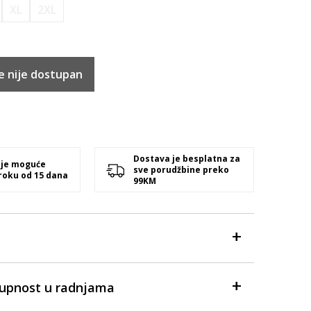
XL
2XL
e nije dostupan
Dostava je besplatna za
 je moguće
sve porudžbine preko
 roku od 15 dana
99KM
tupnost u radnjama