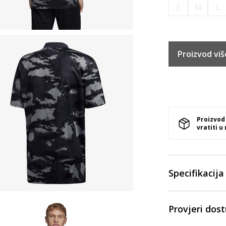
S
M
L
Proizvod viš
Proizvod
vratiti u
Specifikacija
Provjeri dos