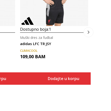
Dostupno boja:
1
Muški dres za fudbal
adidas LFC TR JSY
CLIMACOOL
109,00
BAM
rpu
Dodajte u korpu