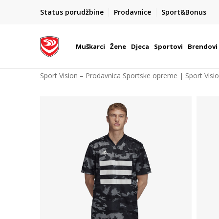
POZOVITE NAS NA : 055/490-400
Status porudžbine
Prodavnice
Sport&Bonus
daj više
Pon-Pet od 9h - 16h
Muškarci
Žene
Djeca
Sportovi
Brendovi
Sport Vision – Prodavnica Sportske opreme | Sport Visi