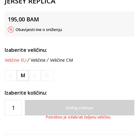
JERSEY REPLICA
195,00
BAM
Obavijesti me o sniženju
Izaberite veličinu:
Veličine EU
Veličine
Veličine CM
S
M
L
XL
Izaberite količinu:
Dodaj u korpu
Potrebno je odabrati željenu veličinu