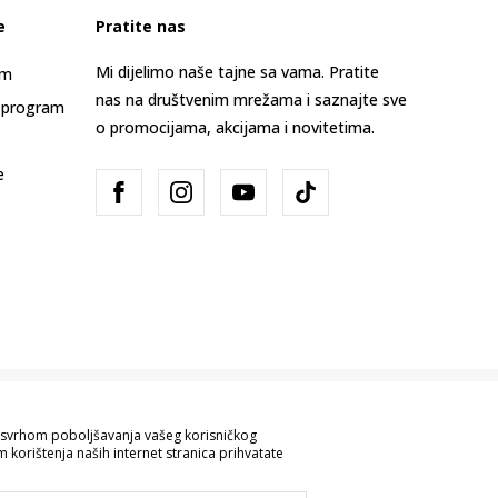
e
Pratite nas
Mi dijelimo naše tajne sa vama. Pratite
am
nas na društvenim mrežama i saznajte sve
 program
o promocijama, akcijama i novitetima.
e
Bosna i Hercegovina
Promijenite
sa svrhom poboljšavanja vašeg korisničkog
 korištenja naših internet stranica prihvatate
ve informacije kompletne i bez grešaka.
 robe možete provjeriti pozivom na broj