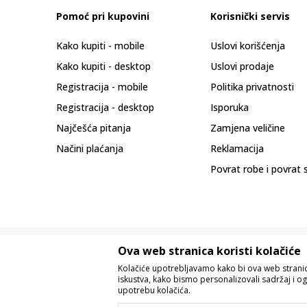
Pomoć pri kupovini
Korisnički servis
Kako kupiti - mobile
Uslovi korišćenja
Kako kupiti - desktop
Uslovi prodaje
Registracija - mobile
Politika privatnosti
Registracija - desktop
Isporuka
Najčešća pitanja
Zamjena veličine
Načini plaćanja
Reklamacija
Povrat robe i povrat 
Ova web stranica koristi kolačiće
Kolačiće upotrebljavamo kako bi ova web stranica
iskustva, kako bismo personalizovali sadržaj i og
upotrebu kolačića.
Nastojimo da budemo što precizniji u o
Svi artikli prikazani na sajtu su dio 