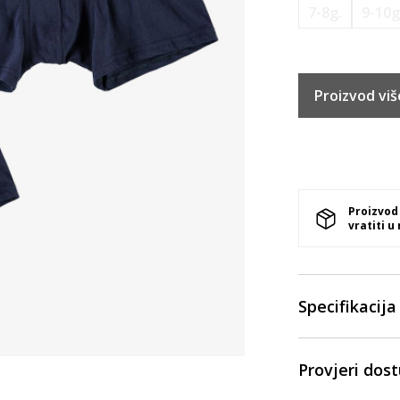
7-8g.
9-10g
Proizvod viš
Proizvod
vratiti u
Specifikacija
Provjeri dos