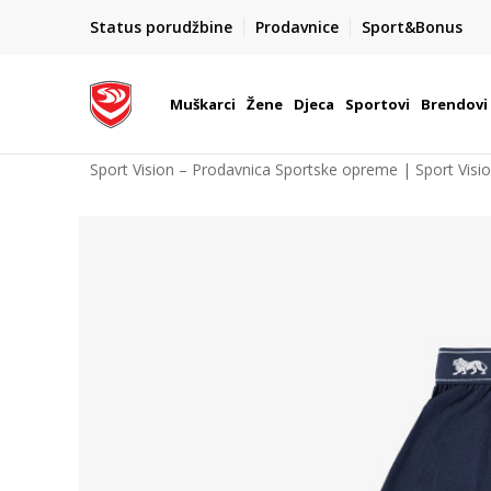
POZOVITE NAS NA : 055/490-400
Status porudžbine
Prodavnice
Sport&Bonus
daj više
Pon-Pet od 9h - 16h
Muškarci
Žene
Djeca
Sportovi
Brendovi
Sport Vision – Prodavnica Sportske opreme | Sport Visi