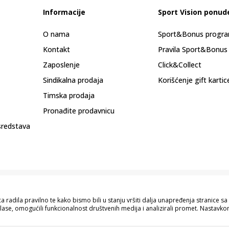
Informacije
Sport Vision ponud
O nama
Sport&Bonus progr
Kontakt
Pravila Sport&Bonus
Zaposlenje
Click&Collect
Sindikalna prodaja
Korišćenje gift kartic
Timska prodaja
Pronađite prodavnicu
sredstava
 radila pravilno te kako bismo bili u stanju vršiti dalja unapređenja stranice 
lase, omogućili funkcionalnost društvenih medija i analizirali promet. Nastavkom
pisu proizvoda, prikazu slika i samih cijena, ali ne možemo garantovati da su s
naše ponude i ne podrazumijeva da su dostupni u svakom trenutku. Raspoloživost