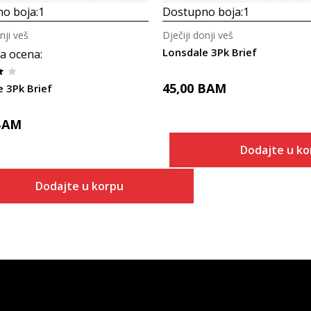
o boja:
1
Dostupno boja:
1
nji veš
Dječiji donji veš
Lonsdale 3Pk Brief
a ocena
:
45,00
BAM
 3Pk Brief
BAM
Dodajte u ko
Dodajte u korpu