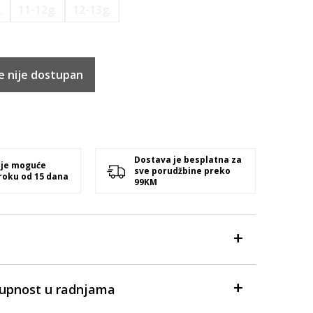
.
11-12g.
12-13g.
e nije dostupan
Dostava je besplatna za
 je moguće
sve porudžbine preko
 roku od 15 dana
99KM
tupnost u radnjama