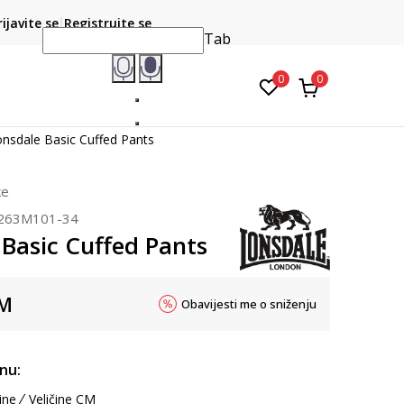
CLICK & COLLECT
atite karticom online i preuzmite u prodavnici po vašem
rijavite se
Registrujte se
do 6 mje
izboru
Tab
0
0
nsdale Basic Cuffed Pants
ke
263M101-34
 Basic Cuffed Pants
M
Obavijesti me o sniženju
inu:
ine
Veličine CM