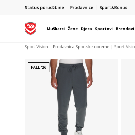
POZOVITE NAS NA : 055/490-400
Status porudžbine
Prodavnice
Sport&Bonus
daj više
Pon-Pet od 9h - 16h
Muškarci
Žene
Djeca
Sportovi
Brendovi
Sport Vision – Prodavnica Sportske opreme | Sport Visi
FALL '26