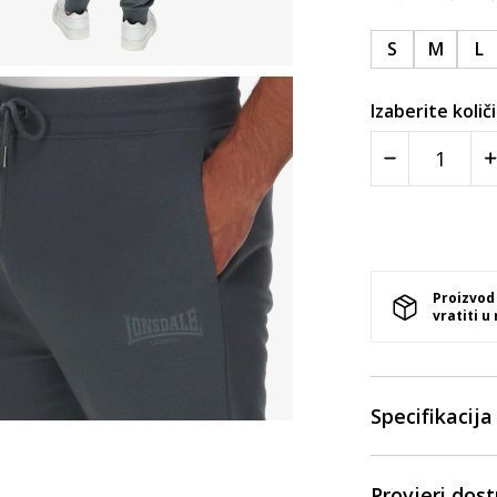
S
M
L
Izaberite količ
Proizvod
vratiti u
Specifikacija
Provjeri dos