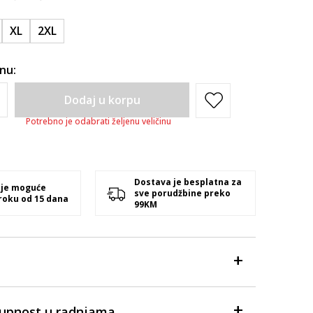
XL
2XL
inu:
Dodaj u korpu
Potrebno je odabrati željenu veličinu
Dostava je besplatna za
 je moguće
sve porudžbine preko
 roku od 15 dana
99KM
tupnost u radnjama