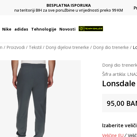
BESPLATNA ISPORUKA
Pl
P
na teritoriji BIH za sve poružbine u vrijednosti preko 99 KM
Nike
adidas
Tehnologije
Novosti
on
Proizvodi
Tekstil
Donji dijelovi trenerke
Donji dio trenerke
Lo
Donji dio trener
Šifra artikla:
LNA
Lonsdale
95,00
BA
Izaberite velič
Veličine EU
Velič