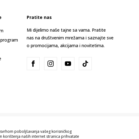
e
Pratite nas
Mi dijelimo naše tajne sa vama. Pratite
am
nas na društvenim mrežama i saznajte sve
 program
o promocijama, akcijama i novitetima.
e
Bosna i Hercegovina
Promijenite
sa svrhom poboljšavanja vašeg korisničkog
 korištenja naših internet stranica prihvatate