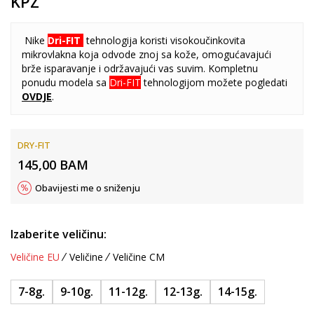
KPZ
Nike
Dri-FIT
tehnologija koristi visokoučinkovita
mikrovlakna koja odvode znoj sa kože, omogućavajući
brže isparavanje i održavajući vas suvim. Kompletnu
ponudu modela sa
Dri-FIT
tehnologijom možete pogledati
OVDJE
.
DRY-FIT
145,00
BAM
Obavijesti me o sniženju
Izaberite veličinu:
Veličine EU
Veličine
Veličine CM
7-8g.
9-10g.
11-12g.
12-13g.
14-15g.