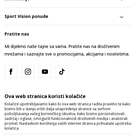
Sport Vision ponude
Pratite nas
Mi dijelimo naše tajne sa vama. Pratite nas na društvenim
mrežama i saznajte sve o promocijama, akcijama i novitetima.
Ova web stranica koristi kolačiće
Kolačiće upotrebljavamo kako bi ova web stranica radila pravilno te kako
bismo bili u stanju vršiti dalja unapređenja stranice sa svrhom
Bosna i Hercegovina
Promijenite
poboljšavanja vašeg korisničkog iskustva, kako bismo personalizovali
sadržaj i oglase, omogućili funkcionalnost društvenih medija i analizirali
promet. Nastavkom korištenja naših internet stranica prihvatate upotrebu
kolačića.