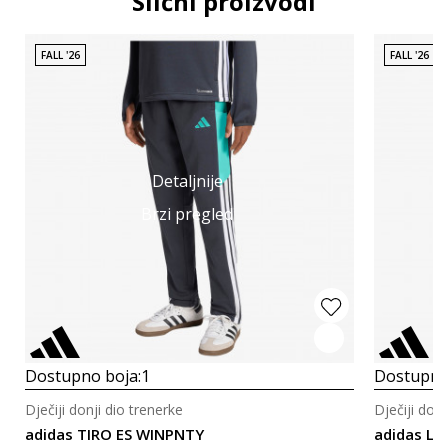
Slični proizvodi
FALL '26
FALL '26
Detaljnije
Brzi pregled
Dostupno boja:
1
Dostupno
Dječiji donji dio trenerke
Dječiji donj
adidas TIRO ES WINPNTY
adidas LF