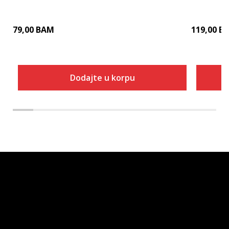
79,00
BAM
119,00
B
Dodajte u korpu