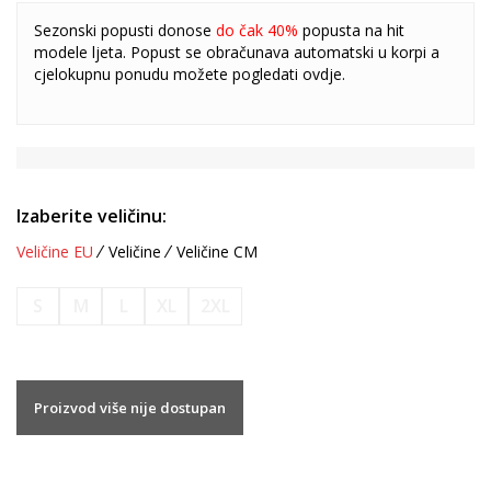
Sezonski popusti donose
do čak 40%
popusta na hit
modele ljeta. Popust se obračunava automatski u korpi a
cjelokupnu ponudu možete pogledati
ovdje
.
Izaberite veličinu:
Veličine EU
Veličine
Veličine CM
S
M
L
XL
2XL
Proizvod više nije dostupan