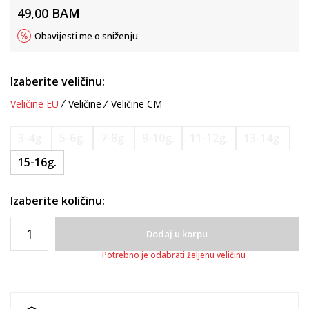
49,00
BAM
Obavijesti me o sniženju
Izaberite veličinu:
Veličine EU
Veličine
Veličine CM
3-4g.
5-6g.
7-8g.
9-10g.
11-12g.
13-14g.
15-16g.
Izaberite količinu:
Dodaj u korpu
Potrebno je odabrati željenu veličinu