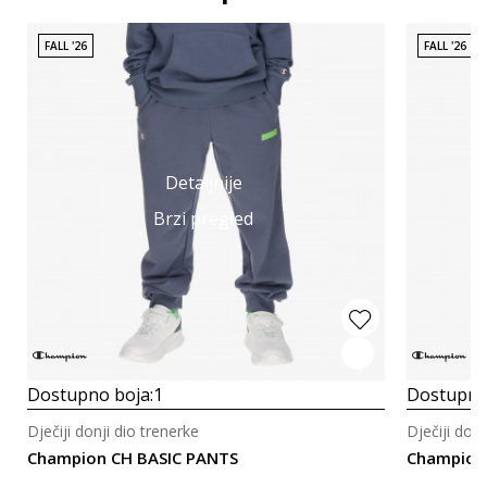
FALL '26
FALL '26
Detaljnije
Brzi pregled
Dostupno boja:
1
Dostupno
Dječiji donji dio trenerke
Dječiji donj
Champion CH BASIC PANTS
Champion