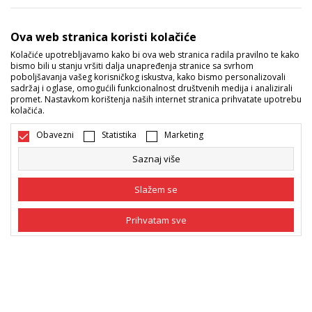
Sport Vision ponude
Ova web stranica koristi kolačiće
Kolačiće upotrebljavamo kako bi ova web stranica radila pravilno te kako
bismo bili u stanju vršiti dalja unapređenja stranice sa svrhom
Pratite nas
poboljšavanja vašeg korisničkog iskustva, kako bismo personalizovali
sadržaj i oglase, omogućili funkcionalnost društvenih medija i analizirali
Mi dijelimo naše tajne sa vama. Pratite nas na društvenim
promet. Nastavkom korištenja naših internet stranica prihvatate upotrebu
kolačića.
mrežama i saznajte sve o promocijama, akcijama i novitetima.
Obavezni
Statistika
Marketing
Saznaj više
Slažem se
Prihvatam sve
Bosna i Hercegovina
Promijenite
Obavezni
Obavezni kolačići čine stranicu upotrebljivom
omogućavajući osnovne funkcije kao što su
navigacija stranicom i pristup zaštićenim
Statistika
područjima. Sport Vision koristi kolačiće koji su
nužni za ispravno funkcionisanje naše web stranice
Marketing
kako bismo omogućili pojedine tehničke funkcije i