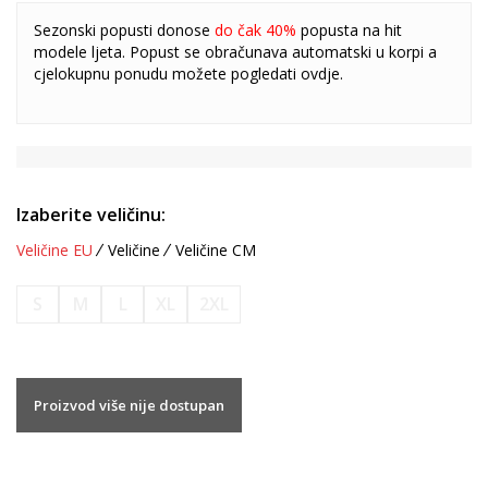
Sezonski popusti donose
do čak 40%
popusta na hit
modele ljeta. Popust se obračunava automatski u korpi a
cjelokupnu ponudu možete pogledati
ovdje
.
Izaberite veličinu:
Veličine EU
Veličine
Veličine CM
S
M
L
XL
2XL
Proizvod više nije dostupan