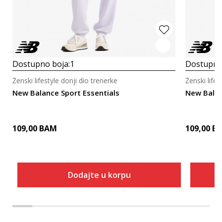
Dostupno boja:
1
Dostupno
Ženski lifestyle donji dio trenerke
Ženski lifes
New Balance Sport Essentials
New Balan
109,00
BAM
109,00
B
Dodajte u korpu