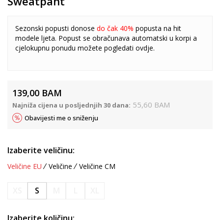
Sweatpant
Sezonski popusti donose
do čak 40%
popusta na hit
modele ljeta. Popust se obračunava automatski u korpi a
cjelokupnu ponudu možete pogledati
ovdje
.
139,00
BAM
55,60
BAM
Najniža cijena u posljednjih 30 dana:
Obavijesti me o sniženju
Izaberite veličinu:
Veličine EU
Veličine
Veličine CM
XS
S
M
L
XL
Izaberite količinu: