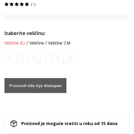
1
Izaberite veličinu:
Veličine EU
Veličine
Veličine CM
XS
S
M
L
XL
2XL
Proizvod više nije dostupan
Proizvod je moguće vratiti u roku od 15 dana