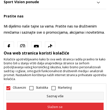
Sport Vision ponude
Pratite nas
Mi dijelimo naše tajne sa vama. Pratite nas na društvenim
mrežama i saznajte sve o promocijama, akcijama i novitetima.
Ova web stranica koristi kolačiće
Kolačiće upotrebljavamo kako bi ova web stranica radila pravilno te kako
bismo bili u stanju vršiti dalja unapređenja stranice sa svrhom
poboljšavanja vašeg korisničkog iskustva, kako bismo personalizovali
sadržaj i oglase, omogućili funkcionalnost društvenih medija i analizirali
promet. Nastavkom korištenja naših internet stranica prihvatate upotrebu
Bosna i Hercegovina
Promijenite
kolačića.
Obavezni
Statistika
Marketing
Saznaj više
Slažem se