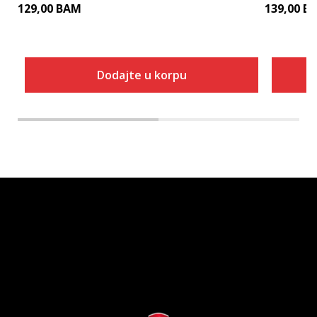
129,00
BAM
139,00
B
Dodajte u korpu