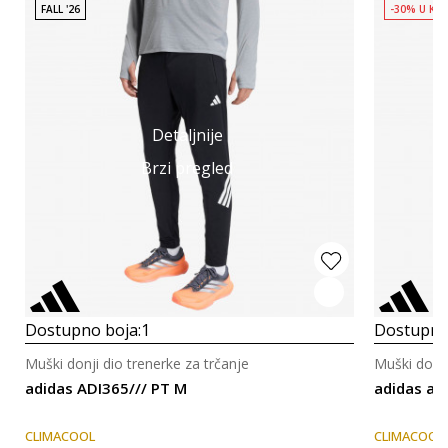
FALL '26
-30% U KO
Detaljnije
Brzi pregled
Dostupno boja:
1
Dostupno
Muški donji dio trenerke za trčanje
Muški donji
adidas ADI365/// PT M
adidas ad
CLIMACOOL
CLIMACOOL