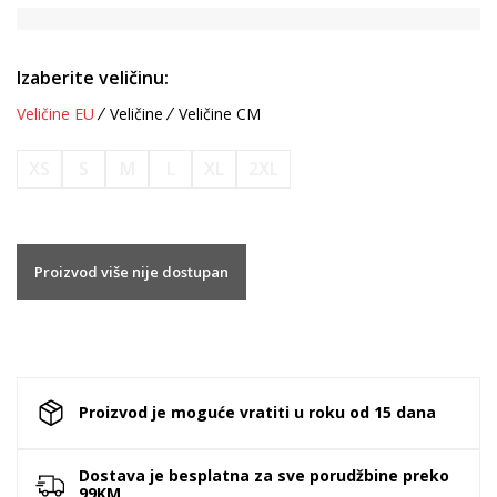
Izaberite veličinu:
Veličine EU
Veličine
Veličine CM
XS
S
M
L
XL
2XL
Proizvod više nije dostupan
Proizvod je moguće vratiti u roku od 15 dana
Dostava je besplatna za sve porudžbine preko
99KM