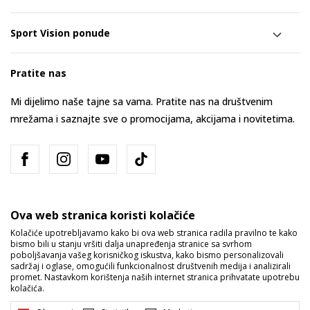
Sport Vision ponude
Pratite nas
Mi dijelimo naše tajne sa vama. Pratite nas na društvenim
mrežama i saznajte sve o promocijama, akcijama i novitetima.
Ova web stranica koristi kolačiće
Kolačiće upotrebljavamo kako bi ova web stranica radila pravilno te kako
bismo bili u stanju vršiti dalja unapređenja stranice sa svrhom
Bosna i Hercegovina
Promijenite
poboljšavanja vašeg korisničkog iskustva, kako bismo personalizovali
sadržaj i oglase, omogućili funkcionalnost društvenih medija i analizirali
promet. Nastavkom korištenja naših internet stranica prihvatate upotrebu
kolačića.