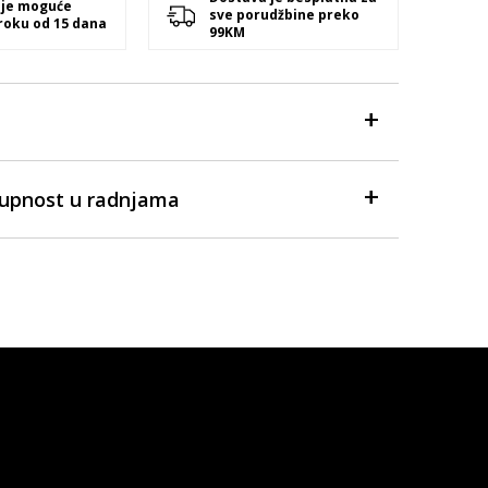
 je moguće
sve porudžbine preko
 roku od 15 dana
99KM
tupnost u radnjama