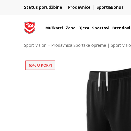
POZOVITE NAS NA : 055/490-400
Status porudžbine
Prodavnice
Sport&Bonus
daj više
Pon-Pet od 9h - 16h
Muškarci
Žene
Djeca
Sportovi
Brendovi
Sport Vision – Prodavnica Sportske opreme | Sport Visi
65% U KORPI