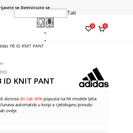
CLICK & COLLECT
atite karticom online i preuzmite u prodavnici po vašem
rijavite se
Registrujte se
do 6 mje
izboru
Tab
0
0
didas YB ID KNIT PANT
ke
393
B ID KNIT PANT
sti donose
do čak 40%
popusta na hit modele ljeta.
čunava automatski u korpi a cjelokupnu ponudu
ati
ovdje
.