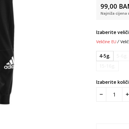
99,00
BA
Najniža cijena 
Izaberite velič
Veličine EU
Velič
4-5g.
5-6g.
15-16g.
Izaberite količ