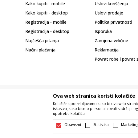
Kako kupiti - mobile
Uslovi korišćenja
Kako kupiti - desktop
Uslovi prodaje
Registracija - mobile
Politika privatnosti
Registracija - desktop
Isporuka
Najčešća pitanja
Zamjena veličine
Načini plaćanja
Reklamacija
Povrat robe i povrat 
Ova web stranica koristi kolačiće
Kolačiće upotrebljavamo kako bi ova web stranica
iskustva, kako bismo personalizovali sadržaj i og
upotrebu kolačića.
Nastojimo da budemo što precizniji u o
Svi artikli prikazani na sajtu su dio 
Obavezni
Statistika
Marketin