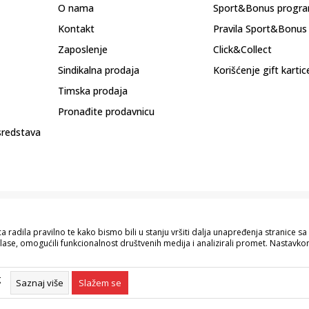
O nama
Sport&Bonus progr
Kontakt
Pravila Sport&Bonus
Zaposlenje
Click&Collect
Sindikalna prodaja
Korišćenje gift kartic
Timska prodaja
Pronađite prodavnicu
sredstava
 radila pravilno te kako bismo bili u stanju vršiti dalja unapređenja stranice 
lase, omogućili funkcionalnost društvenih medija i analizirali promet. Nastavkom
pisu proizvoda, prikazu slika i samih cijena, ali ne možemo garantovati da su s
naše ponude i ne podrazumijeva da su dostupni u svakom trenutku. Raspoloživost
g
055/490-400.
Saznaj više
Slažem se
©2026
www.sportvision.ba
, Izrada
NB SOFT
. Sva prava zadržana.