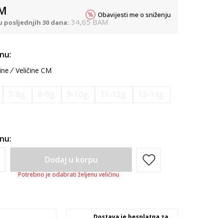
M
Obavijesti me o sniženju
34,65
BAM
u posljednjih 30 dana:
inu:
ine
Veličine CM
7-8g.
8-9g.
9-10g.
11-12g.
13-14g.
inu:
Dodaj u korpu
Potrebno je odabrati željenu veličinu
Dostava je besplatna za