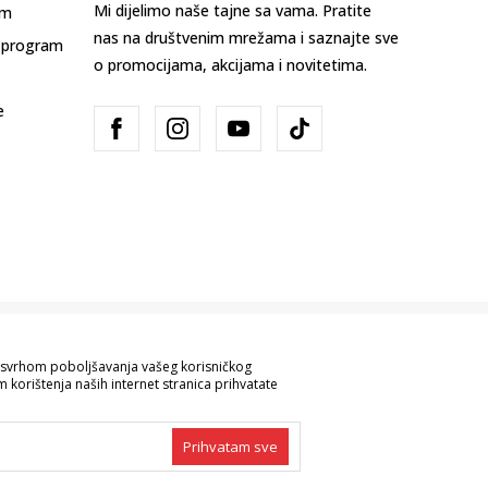
Mi dijelimo naše tajne sa vama. Pratite
am
nas na društvenim mrežama i saznajte sve
 program
o promocijama, akcijama i novitetima.
e
Bosna i Hercegovina
Promijenite
sa svrhom poboljšavanja vašeg korisničkog
 korištenja naših internet stranica prihvatate
ve informacije kompletne i bez grešaka.
 robe možete provjeriti pozivom na broj
Prihvatam sve