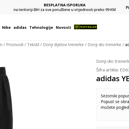
BESPLATNA ISPORUKA
Pl
P
na teritoriji BIH za sve poružbine u vrijednosti preko 99 KM
Nike
adidas
Tehnologije
Novosti
on
Proizvodi
Tekstil
Donji dijelovi trenerke
Donji dio trenerke
a
Donji dio trener
Šifra artikla:
ED6
adidas Y
Sezonski popu
Popust se obra
možete pogled