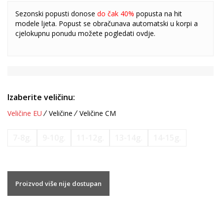
Sezonski popusti donose
do čak 40%
popusta na hit
modele ljeta. Popust se obračunava automatski u korpi a
cjelokupnu ponudu možete pogledati
ovdje
.
Izaberite veličinu:
Veličine EU
Veličine
Veličine CM
7-8g.
9-10g.
11-12g.
13-14g.
14-15g.
Proizvod više nije dostupan