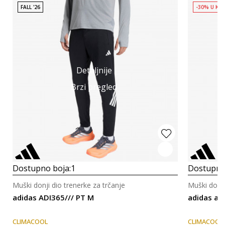
FALL '26
-30% U KO
Detaljnije
Brzi pregled
Dostupno boja:
1
Dostupno
Muški donji dio trenerke za trčanje
Muški donji
adidas ADI365/// PT M
adidas ad
CLIMACOOL
CLIMACOOL