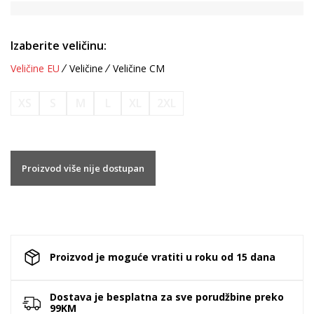
Izaberite veličinu:
Veličine EU
Veličine
Veličine CM
XS
S
M
L
XL
2XL
Proizvod više nije dostupan
Proizvod je moguće vratiti u roku od 15 dana
Dostava je besplatna za sve porudžbine preko
99KM