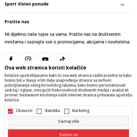
Sport Vision ponude
Pratite nas
Mi dijelimo naše tajne sa vama. Pratite nas na društvenim
mrežama i saznajte sve o promocijama, akcijama i novitetima.
Ova web stranica koristi kolačiće
Kolačiće upotrebljavamo kako bi ova web stranica radila pravilno te kako
bismo bili u stanju vršiti dalja unapređenja stranice sa svrhom
poboljšavanja vašeg korisničkog iskustva, kako bismo personalizovali
sadržaj i oglase, omogućili funkcionalnost društvenih medija i analizirali
promet. Nastavkom korištenja naših internet stranica prihvatate upotrebu
Bosna i Hercegovina
Promijenite
kolačića.
Obavezni
Statistika
Marketing
Saznaj više
Slažem se