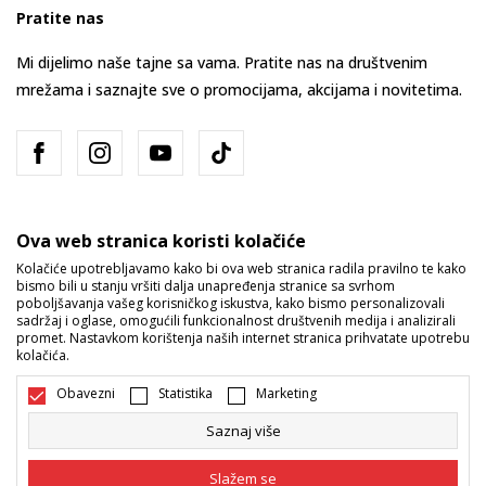
Pratite nas
Mi dijelimo naše tajne sa vama. Pratite nas na društvenim
mrežama i saznajte sve o promocijama, akcijama i novitetima.
Ova web stranica koristi kolačiće
Kolačiće upotrebljavamo kako bi ova web stranica radila pravilno te kako
bismo bili u stanju vršiti dalja unapređenja stranice sa svrhom
Bosna i Hercegovina
Promijenite
poboljšavanja vašeg korisničkog iskustva, kako bismo personalizovali
sadržaj i oglase, omogućili funkcionalnost društvenih medija i analizirali
promet. Nastavkom korištenja naših internet stranica prihvatate upotrebu
kolačića.
Obavezni
Statistika
Marketing
Saznaj više
Nastojimo da budemo što precizniji u opisu proizvoda, prikazu slika i
samih cijena, ali ne možemo garantovati da su sve informacije kompletne
Slažem se