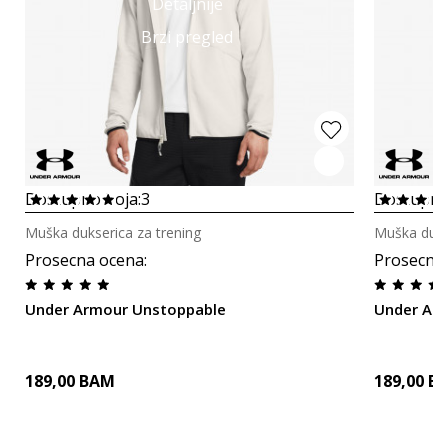
Detaljnije
Brzi pregled
Dostupno boja:
3
Dostupno
Muška dukserica za trening
Muška duks
Prosecna ocena
:
Prosecna
Under Armour Unstoppable
Under Ar
189,00
BAM
189,00
B