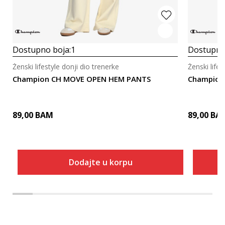
Dostupno boja:
1
Dostupno
Ženski lifestyle donji dio trenerke
Ženski lifes
Champion CH MOVE OPEN HEM PANTS
Champion
89,00
BAM
89,00
BA
Dodajte u korpu