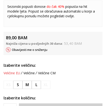
Sezonski popusti donose
do čak 40%
popusta na hit
modele ljeta. Popust se obračunava automatski u korpi a
cjelokupnu ponudu možete pogledati
ovdje
.
89,00
BAM
53,40
BAM
Najniža cijena u posljednjih 30 dana:
Obavijesti me o sniženju
Izaberite veličinu:
Veličine EU
Veličine
Veličine CM
XS
S
M
L
XL
Izaberite količinu: