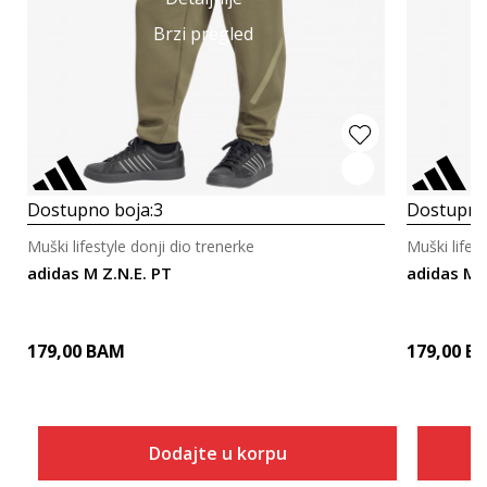
Brzi pregled
Dostupno boja:
3
Dostupno
Muški lifestyle donji dio trenerke
Muški lifest
adidas M Z.N.E. PT
adidas M Z
179,00
BAM
179,00
B
Dodajte u korpu