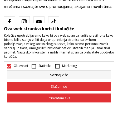
mrežama i saznajte sve o promocijama, akcijama i novitetima.
Ova web stranica koristi kolačiće
Kolačiće upotrebljavamo kako bi ova web stranica radila pravilno te kako
bismo bili u stanju vršiti dalja unapređenja stranice sa svrhom
poboljšavanja vašeg korisničkog iskustva, kako bismo personalizovali
sadržaj i oglase, omogućili funkcionalnost društvenih medija i analizirali
promet. Nastavkom korištenja naših internet stranica prihvatate upotrebu
Bosna i Hercegovina
Promijenite
kolačića.
Obavezni
Statistika
Marketing
Saznaj više
Slažem se
Nastojimo da budemo što precizniji u opisu proizvoda, prikazu slika i
Prihvatam sve
samih cijena, ali ne možemo garantovati da su sve informacije kompletne
i bez grešaka. Svi artikli prikazani na sajtu su dio naše ponude i ne
podrazumijeva da su dostupni u svakom trenutku. Raspoloživost robe
Obavezni
Obavezni kolačići čine stranicu upotrebljivom
možete provjeriti pozivom na broj 055/490-400.
omogućavajući osnovne funkcije kao što su