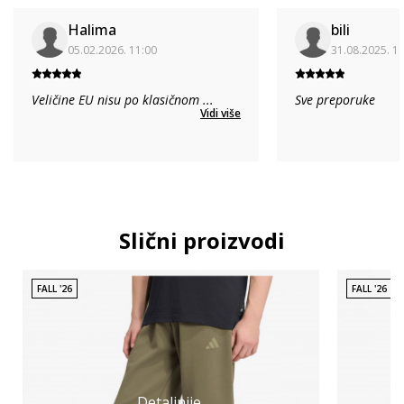
Halima
bili
05.02.2026. 11:00
31.08.2025. 1
Veličine EU nisu po klasičnom
...
Sve preporuke
Vidi više
Slični proizvodi
FALL '26
FALL '26
Detaljnije