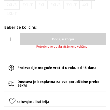
2XL/S
2XL-T
3XL
3XL/S
3XL-T
4XL
4XL-T
Izaberite količinu:
Dodaj u korpu
Potrebno je odabrati željenu veličinu
Proizvod je moguće vratiti u roku od 15 dana
Dostava je besplatna za sve porudžbine preko
99KM
Sačuvajte u listi želja