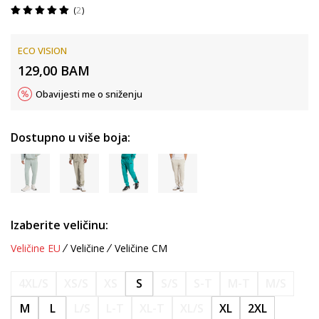
2
ECO VISION
129,00
BAM
Obavijesti me o sniženju
Dostupno u više boja:
Izaberite veličinu:
Veličine EU
Veličine
Veličine CM
4XL/S
XS/S
XS
S
S/S
S-T
M-T
M/S
M
L
L/S
L-T
XL-T
XL/S
XL
2XL