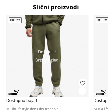
Slični proizvodi
FALL '26
FALL '26
Detaljnije
Brzi pregled
Dostupno boja:
1
Dostupno
Muški lifestyle donji dio trenerke
Muški lifest