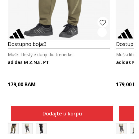
Dostupno boja:
3
Dostupno
Muški lifestyle donji dio trenerke
Muški lifest
adidas M Z.N.E. PT
adidas M Z
179,00
BAM
179,00
B
Dodajte u korpu