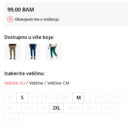
99,00
BAM
Obavijesti me o sniženju
Dostupno u više boja:
Izaberite veličinu:
Veličine EU
Veličine
Veličine CM
XS
S
S-T
M-T
M/S
M
L
L/S
L-T
XL-T
XL/S
XL
2XL
2XL-S
2XL-T
3XL
3XL-T