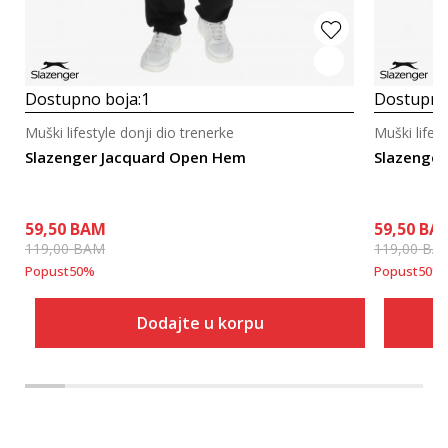
Dostupno boja:
1
Dostupno
Muški lifestyle donji dio trenerke
Muški lifest
Slazenger Jacquard Open Hem
Slazenger
59,50
BAM
59,50
BA
119,00
BAM
119,00
BA
Popust
50
%
Popust
50
%
Dodajte u korpu