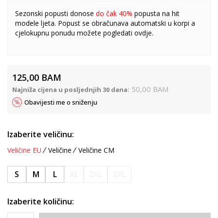
Sezonski popusti donose
do čak 40%
popusta na hit
modele ljeta. Popust se obračunava automatski u korpi a
cjelokupnu ponudu možete pogledati
ovdje
.
125,00
BAM
50,00
BAM
Najniža cijena u posljednjih 30 dana:
Obavijesti me o sniženju
Izaberite veličinu:
Veličine EU
Veličine
Veličine CM
S
M
L
XL
2XL
3XL
Izaberite količinu: