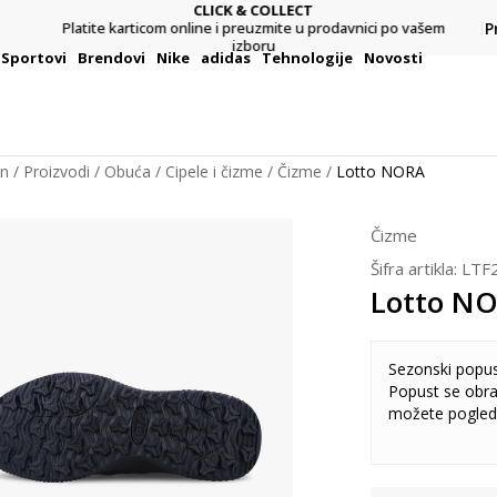
CLICK & COLLECT
Platite karticom online i preuzmite u prodavnici po vašem
P
9 KM
izboru
Sportovi
Brendovi
Nike
adidas
Tehnologije
Novosti
on
Proizvodi
Obuća
Cipele i čizme
Čizme
Lotto NORA
Čizme
Šifra artikla:
LTF
Lotto N
Sezonski popu
Popust se obra
možete pogled