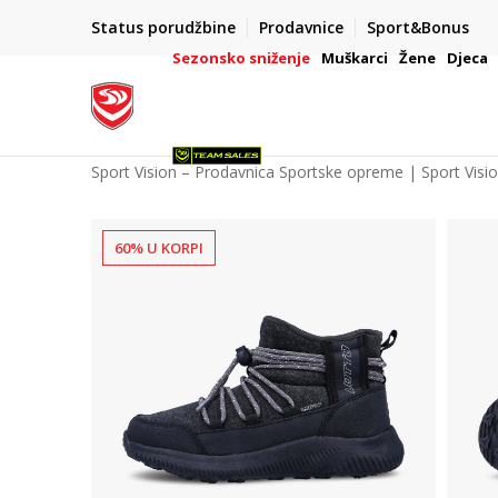
00
BESPLATNA ISPORUKA
Status porudžbine
Prodavnice
Sport&Bonus
na teritoriji BIH za sve poružbine u vrijednosti preko 9
Sezonsko sniženje
Muškarci
Žene
Djeca
Sport Vision – Prodavnica Sportske opreme | Sport Visi
60% U KORPI