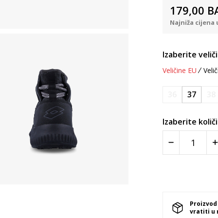
179,00
B
Najniža cijena 
Izaberite velič
Veličine EU
Velič
36
37
38
Izaberite količ
Proizvod
vratiti u