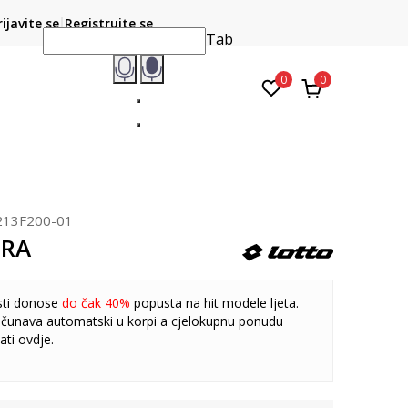
PLAĆANJE NA RATE
P
rijavite se
Registrujte se
do 6 mjesečnih rata bez kamate
Pogledaj više
Tab
0
0
213F200-01
ORA
sti donose
do čak 40%
popusta na hit modele ljeta.
čunava automatski u korpi a cjelokupnu ponudu
ati
ovdje
.