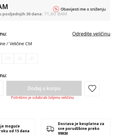
AM
Obavijesti me o sniženju
71,60
BAM
u posljednjih 30 dana:
inu:
Odredite veličinu
ine
Veličine CM
39
40
41
inu:
Dodaj u korpu
Potrebno je odabrati željenu veličinu
Dostava je besplatna za
 je moguće
sve porudžbine preko
 roku od 15 dana
99KM