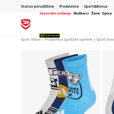
POZOVITE NAS NA : 055/490-400
Status porudžbine
Prodavnice
Sport&Bonus
daj više
Pon-Pet od 9h - 16h
Sezonsko sniženje
Muškarci
Žene
Djeca
Sport Vision – Prodavnica Sportske opreme | Sport Visi