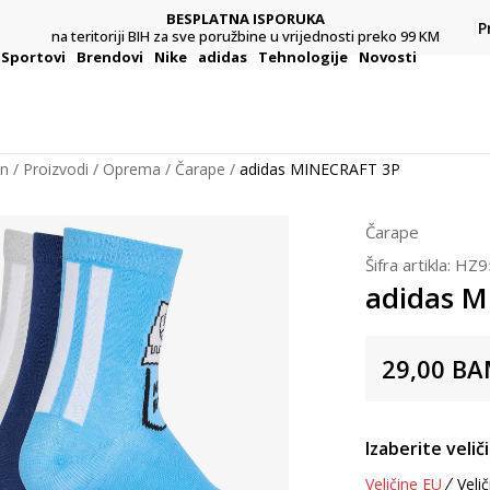
BESPLATNA ISPORUKA
Pl
P
na teritoriji BIH za sve poružbine u vrijednosti preko 99 KM
Sportovi
Brendovi
Nike
adidas
Tehnologije
Novosti
on
Proizvodi
Oprema
Čarape
adidas MINECRAFT 3P
Čarape
Šifra artikla:
HZ9
adidas 
29,00
BA
Izaberite velič
Veličine EU
Velič