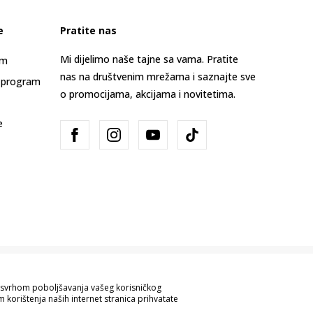
e
Pratite nas
Mi dijelimo naše tajne sa vama. Pratite
am
nas na društvenim mrežama i saznajte sve
 program
o promocijama, akcijama i novitetima.
e
Bosna i Hercegovina
Promijenite
sa svrhom poboljšavanja vašeg korisničkog
 korištenja naših internet stranica prihvatate