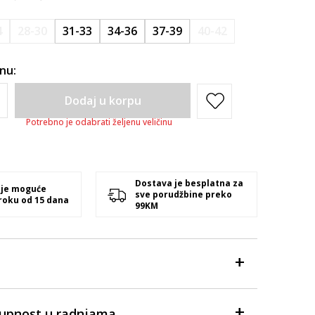
4
28-30
31-33
34-36
37-39
40-42
inu:
Dodaj u korpu
Potrebno je odabrati željenu veličinu
Dostava je besplatna za
 je moguće
sve porudžbine preko
 roku od 15 dana
99KM
tupnost u radnjama