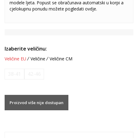
modele ljeta. Popust se obračunava automatski u korpi a
cjelokupnu ponudu možete pogledati
ovdje
.
Izaberite veličinu:
Veličine EU
Veličine
Veličine CM
38-41
42-46
Proizvod više nije dostupan