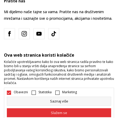
Pratite nas
Mi dijelimo naše tajne sa vama. Pratite nas na društvenim
mrežama i saznajte sve o promocijama, akcijama i novitetima.
Ova web stranica koristi kolačiće
Kolačiće upotrebljavamo kako bi ova web stranica radila pravilno te kako
bismo bili u stanju vršiti dalja unapređenja stranice sa svrhom
Bosna i Hercegovina
Promijenite
poboljšavanja vašeg korisničkog iskustva, kako bismo personalizovali
sadržaj i oglase, omogućili funkcionalnost društvenih medija i analizirali
promet. Nastavkom korištenja naših internet stranica prihvatate upotrebu
kolačića.
Obavezni
Statistika
Marketing
Saznaj više
Nastojimo da budemo što precizniji u opisu proizvoda, prikazu slika i
samih cijena, ali ne možemo garantovati da su sve informacije kompletne
Slažem se
i bez grešaka. Svi artikli prikazani na sajtu su dio naše ponude i ne