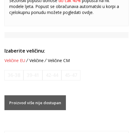
Sezonski popusti donose
do čak 40%
popusta na hit
modele ljeta. Popust se obračunava automatski u korpi a
cjelokupnu ponudu možete pogledati
ovdje
.
Izaberite veličinu:
Veličine EU
Veličine
Veličine CM
36-38
39-41
42-44
45-47
Proizvod više nije dostupan