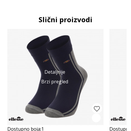
Slični proizvodi
Detaljnije
Brzi pregled
Dostupno boja:
1
Dostupno