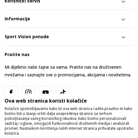
Korisnički servis
Informacije
Sport Vision ponude
Pratite nas
Mi dijelimo naše tajne sa vama. Pratite nas na društvenim
mrežama i saznajte sve o promocijama, akcijama i novitetima.
Ova web stranica koristi kolačiće
Kolačiće upotrebljavamo kako bi ova web stranica radila pravilno te kako
bismo bili u stanju vršiti dalja unapređenja stranice sa svrhom
poboljšavanja vašeg korisničkog iskustva, kako bismo personalizovali
sadržaj i oglase, omogućili funkcionalnost društvenih medija i analizirali
promet. Nastavkom korištenja naših internet stranica prihvatate upotrebu
Bosna i Hercegovina
Promijenite
kolačića.