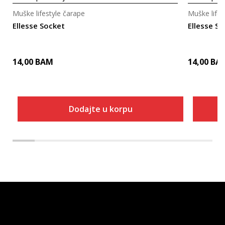
Muške lifestyle čarape
Muške lifes
Ellesse Socket
Ellesse S
14,00
BAM
14,00
BA
Dodajte u korpu