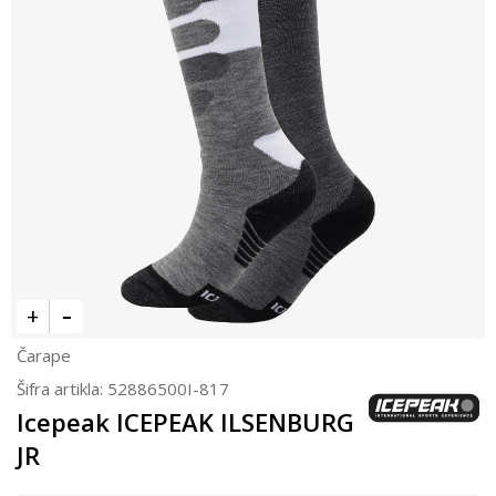
Čarape
Šifra artikla:
52886500I-817
Icepeak ICEPEAK ILSENBURG
JR