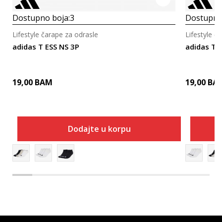
Dostupno boja:
3
Dostupno
Lifestyle čarape za odrasle
Lifestyle č
adidas T ESS NS 3P
adidas Th
19,00
BAM
19,00
BA
Dodajte u korpu