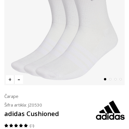
Čarape
Šifra artikla:
JZ0530
adidas Cushioned
3