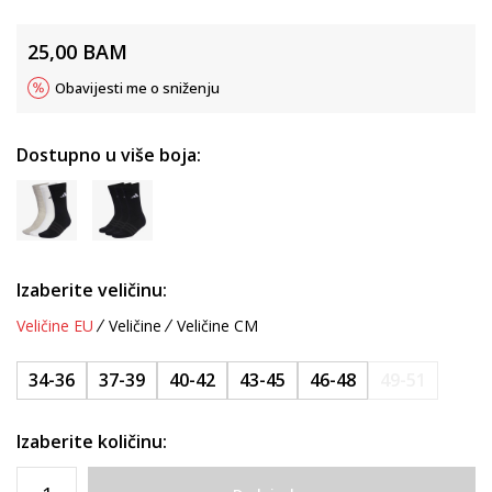
25,00
BAM
Obavijesti me o sniženju
Dostupno u više boja:
Izaberite veličinu:
Veličine EU
Veličine
Veličine CM
34-36
37-39
40-42
43-45
46-48
49-51
Izaberite količinu: