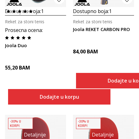
Dostupno boja:
1
Dostupno boja:
1
Reket za stoni tenis
Reket za stoni tenis
Joola REKET CARBON PRO
Prosecna ocena
:
Joola Duo
84,00
BAM
55,20
BAM
Dodajte u k
Dodajte u korpu
-30% U
-30% U
KORPI
KORPI
Detaljnije
Detaljnije