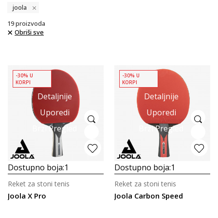
joola
19
proizvoda
Obriši sve
-30% U
-30% U
KORPI
KORPI
Detaljnije
Detaljnije
Uporedi
Uporedi
Brzi Pregled
Brzi Pregled
Dostupno boja:
1
Dostupno boja:
1
Reket za stoni tenis
Reket za stoni tenis
Joola X Pro
Joola Carbon Speed