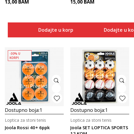
13,00
BAM
15,00
BAM
Dodajte u korpu
Dodajte u k
-30% U
KORPI
Detaljnije
Detaljnije
Uporedi
Uporedi
Brzi Pregled
Brzi Pregled
Dostupno boja:
1
Dostupno boja:
1
Loptica za stoni tenis
Loptica za stoni tenis
Joola Rossi 40+ 6ppk
Joola SET LOPTICA SPORTS
12 KOM