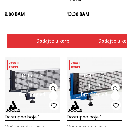
9,00
BAM
13,30
BAM
Dodajte u korpu
Dodajte u k
-30% U
-30% U
KORPI
KORPI
Detaljnije
Detaljnije
Uporedi
Uporedi
Brzi Pregled
Brzi Pregled
Dostupno boja:
1
Dostupno boja:
1
Mrežica za stoni tenis
Mrežica za stoni tenis