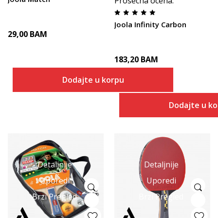
Prosecna ocena
:
Joola Infinity Carbon
29,00
BAM
183,20
BAM
Dodajte u korpu
Dodajte u k
Detaljnije
Detaljnije
Uporedi
Uporedi
Brzi Pregled
Brzi Pregled