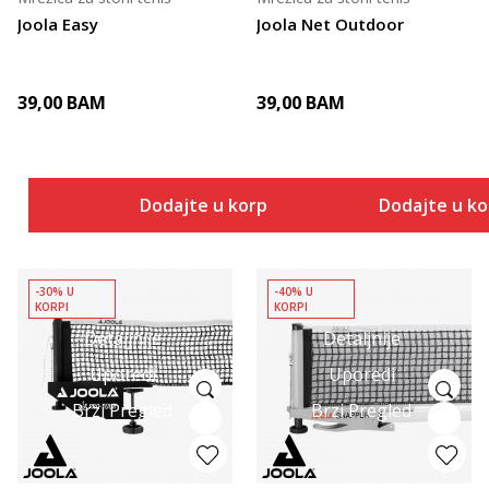
Joola Easy
Joola Net Outdoor
39,00
BAM
39,00
BAM
Dodajte u korpu
Dodajte u k
-30% U
-40% U
KORPI
KORPI
Detaljnije
Detaljnije
Uporedi
Uporedi
Brzi Pregled
Brzi Pregled