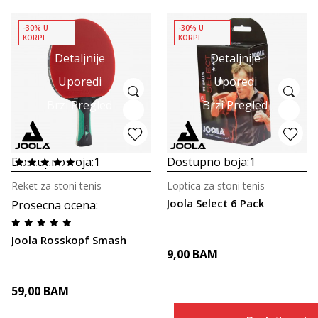
-30% U
-30% U
KORPI
KORPI
Detaljnije
Detaljnije
Uporedi
Uporedi
Brzi Pregled
Brzi Pregled
Dostupno boja:
1
Dostupno boja:
1
Reket za stoni tenis
Loptica za stoni tenis
Joola Select 6 Pack
Prosecna ocena
:
Joola Rosskopf Smash
9,00
BAM
59,00
BAM