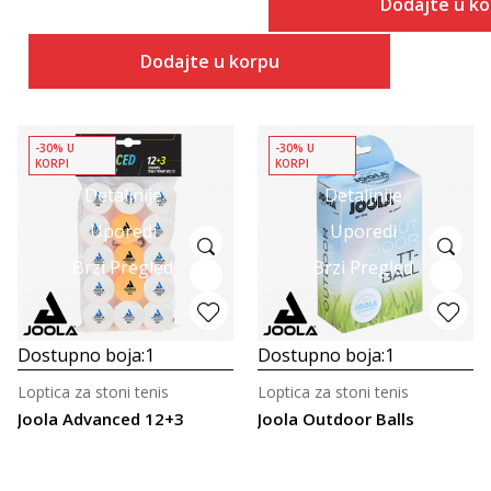
Dodajte u k
Dodajte u korpu
-30% U
-30% U
KORPI
KORPI
Detaljnije
Detaljnije
Uporedi
Uporedi
Brzi Pregled
Brzi Pregled
Dostupno boja:
1
Dostupno boja:
1
Loptica za stoni tenis
Loptica za stoni tenis
Joola Advanced 12+3
Joola Outdoor Balls