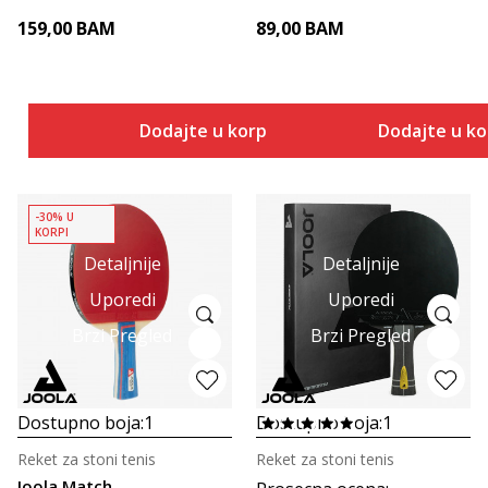
159,00
BAM
89,00
BAM
Dodajte u korpu
Dodajte u k
-30% U
KORPI
Detaljnije
Detaljnije
Uporedi
Uporedi
Brzi Pregled
Brzi Pregled
Dostupno boja:
1
Dostupno boja:
1
Reket za stoni tenis
Reket za stoni tenis
Joola Match