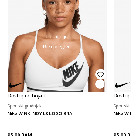
Detaljnije
Brzi pregled
Dostupno boja:
2
Dostupno
Sportski grudnjak
Sportski gr
Nike W NK INDY LS LOGO BRA
Nike W NK
95,00
BAM
95,00
BA