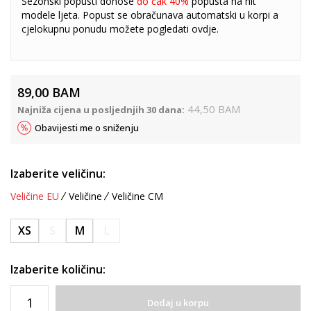
Sezonski popusti donose
do čak 40%
popusta na hit
modele ljeta. Popust se obračunava automatski u korpi a
cjelokupnu ponudu možete pogledati
ovdje
.
89,00
BAM
44,50
BAM
Najniža cijena u posljednjih 30 dana:
Obavijesti me o sniženju
Izaberite veličinu:
Veličine EU
Veličine
Veličine CM
XS
S
M
L
Izaberite količinu:
Dodaj u korpu