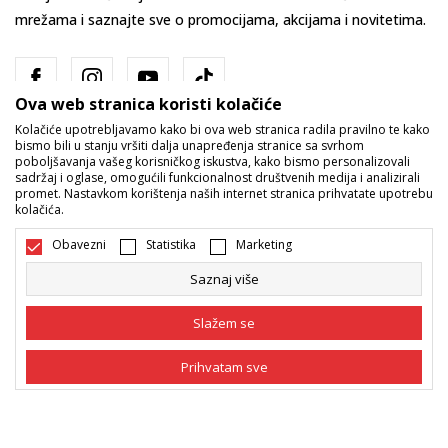
mrežama i saznajte sve o promocijama, akcijama i novitetima.
Ova web stranica koristi kolačiće
Kolačiće upotrebljavamo kako bi ova web stranica radila pravilno te kako
bismo bili u stanju vršiti dalja unapređenja stranice sa svrhom
poboljšavanja vašeg korisničkog iskustva, kako bismo personalizovali
sadržaj i oglase, omogućili funkcionalnost društvenih medija i analizirali
promet. Nastavkom korištenja naših internet stranica prihvatate upotrebu
Bosna i Hercegovina
Promijenite
kolačića.
Obavezni
Statistika
Marketing
Saznaj više
Slažem se
Nastojimo da budemo što precizniji u opisu proizvoda, prikazu slika i
Prihvatam sve
samih cijena, ali ne možemo garantovati da su sve informacije kompletne
i bez grešaka. Svi artikli prikazani na sajtu su dio naše ponude i ne
podrazumijeva da su dostupni u svakom trenutku. Raspoloživost robe
Obavezni
Obavezni kolačići čine stranicu upotrebljivom
možete provjeriti pozivom na broj 055/490-400.
omogućavajući osnovne funkcije kao što su
navigacija stranicom i pristup zaštićenim
©2026
www.sportvision.ba
, Izrada
NB SOFT
. Sva prava zadržana.