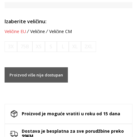
Izaberite veličinu:
Veličine EU
Veličine
Veličine CM
3X
75B
XS
S
L
XL
2XL
Proizvod više nije dostupan
Proizvod je moguće vratiti u roku od 15 dana
Dostava je besplatna za sve porudžbine preko
99KM