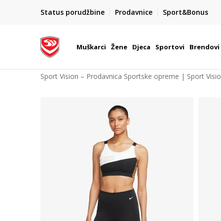
POZOVITE NAS NA : 055/490-400
Status porudžbine
Prodavnice
Sport&Bonus
daj više
Pon-Pet od 9h - 16h
Muškarci
Žene
Djeca
Sportovi
Brendovi
Sport Vision – Prodavnica Sportske opreme | Sport Visi