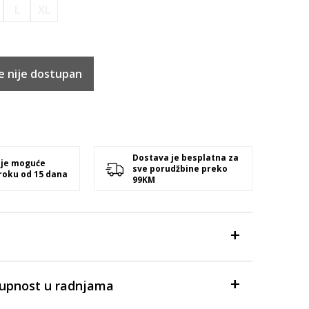
L
XL
e nije dostupan
Dostava je besplatna za
 je moguće
sve porudžbine preko
 roku od 15 dana
99KM
tupnost u radnjama