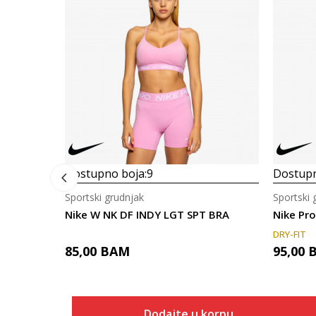
Dostupno boja:
9
Dostupn
Sportski grudnjak
Sportski 
Nike W NK DF INDY LGT SPT BRA
Nike Pr
DRY-FIT
85,00
BAM
95,00
Dodajte u korpu