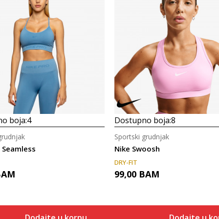
o boja:
4
Dostupno boja:
8
grudnjak
Sportski grudnjak
o Seamless
Nike Swoosh
DRY-FIT
BAM
99,00
BAM
Dodajte u korpu
Dodajte u ko