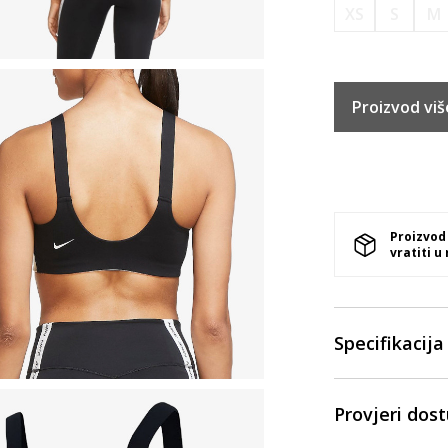
XS
S
M
Proizvod viš
Proizvod
vratiti u
Specifikacija
Provjeri dos