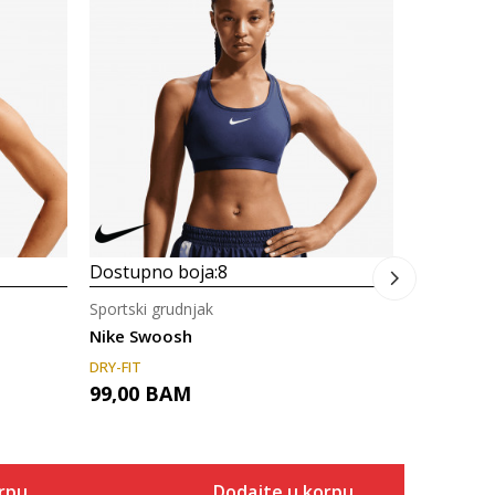
Sportski g
Nike Swif
155,00
Dostupno boja:
8
Sportski grudnjak
Nike Swoosh
DRY-FIT
99,00
BAM
rpu
Dodajte u korpu