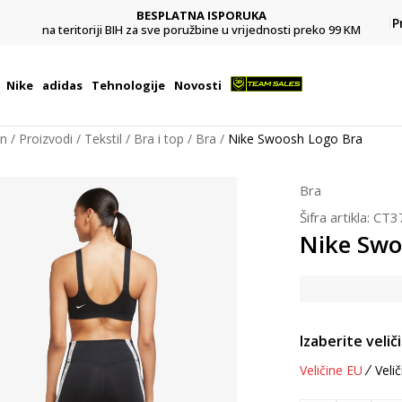
BESPLATNA ISPORUKA
Pl
P
na teritoriji BIH za sve poružbine u vrijednosti preko 99 KM
Nike
adidas
Tehnologije
Novosti
on
Proizvodi
Tekstil
Bra i top
Bra
Nike Swoosh Logo Bra
Bra
Šifra artikla:
CT3
Nike Swo
Izaberite velič
Veličine EU
Velič