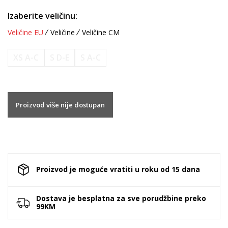
Izaberite veličinu:
Veličine EU
Veličine
Veličine CM
XS A-C
S D-E
S A-C
Proizvod više nije dostupan
Proizvod je moguće vratiti u roku od 15 dana
Dostava je besplatna za sve porudžbine preko
99KM