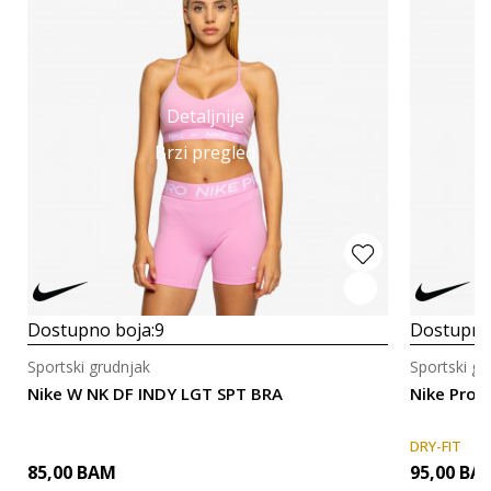
Detaljnije
Brzi pregled
Dostupno boja:
9
Dostupno
Sportski grudnjak
Sportski gr
Nike W NK DF INDY LGT SPT BRA
Nike Pro 
DRY-FIT
85,00
BAM
95,00
BA