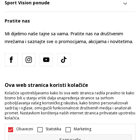
Sport Vision ponude
Pratite nas
Mi dijelimo naše tajne sa vama. Pratite nas na društvenim
mrežama i saznajte sve o promocijama, akcijama i novitetima.
Ova web stranica koristi kolačiće
Kolačiće upotrebljavamo kako bi ova web stranica radila pravilno te kako
bismo bili u stanju vršiti dalja unapređenja stranice sa svrhom
Bosna i Hercegovina
Promijenite
poboljšavanja vašeg korisničkog iskustva, kako bismo personalizovali
sadržaj i oglase, omogućili funkcionalnost društvenih medija i analizirali
promet. Nastavkom korištenja naših internet stranica prihvatate upotrebu
kolačića.
Obavezni
Statistika
Marketing
Saznaj više