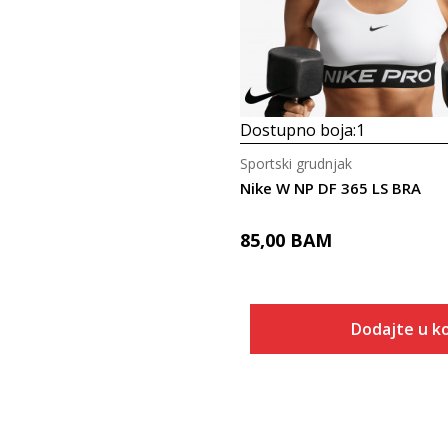
Dostupno boja:
1
Sportski grudnjak
Nike W NP DF 365 LS BRA
85,00
BAM
Dodajte u k