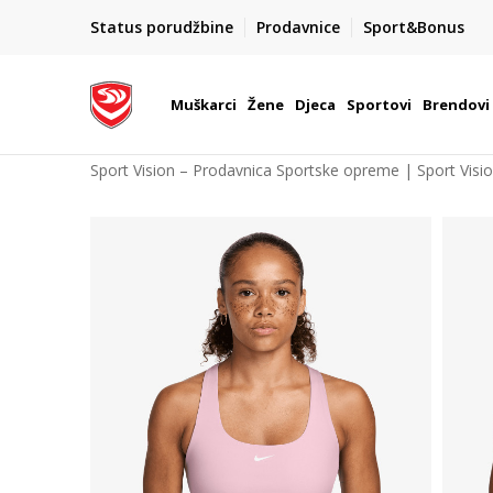
POZOVITE NAS NA : 055/490-400
Status porudžbine
Prodavnice
Sport&Bonus
daj više
Pon-Pet od 9h - 16h
Muškarci
Žene
Djeca
Sportovi
Brendovi
Sport Vision – Prodavnica Sportske opreme | Sport Visi