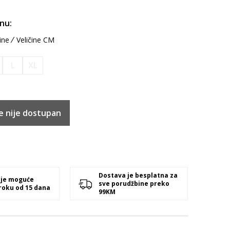
inu:
ine
Veličine CM
L
XL
e nije dostupan
Dostava je besplatna za
 je moguće
sve porudžbine preko
 roku od 15 dana
99KM