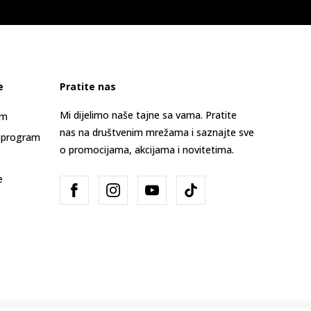
e
Pratite nas
Mi dijelimo naše tajne sa vama. Pratite
am
nas na društvenim mrežama i saznajte sve
 program
o promocijama, akcijama i novitetima.
e