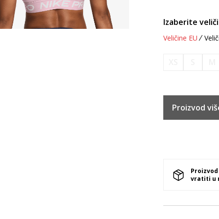
Izaberite velič
Veličine EU
Velič
XS
S
M
Proizvod viš
Proizvod
vratiti u