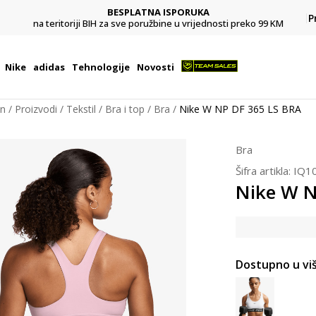
BESPLATNA ISPORUKA
Pl
P
na teritoriji BIH za sve poružbine u vrijednosti preko 99 KM
Nike
adidas
Tehnologije
Novosti
on
Proizvodi
Tekstil
Bra i top
Bra
Nike W NP DF 365 LS BRA
Bra
Šifra artikla:
IQ1
Nike W N
Dostupno u viš