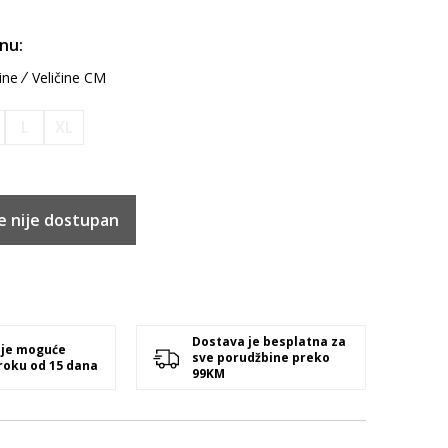
inu:
ine
Veličine CM
L
XL
e nije dostupan
Dostava je besplatna za
 je moguće
sve porudžbine preko
 roku od 15 dana
99KM