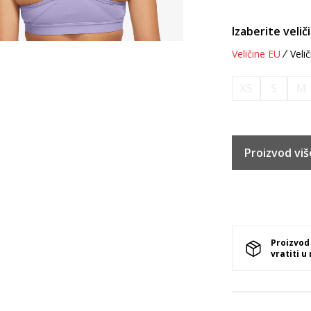
Izaberite velič
Veličine EU
Velič
XS
S
M
Proizvod viš
Proizvod
vratiti u