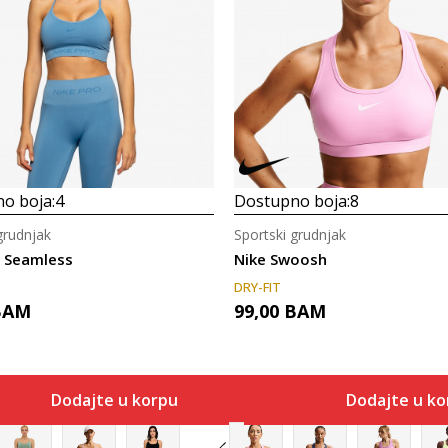
o boja:
4
Dostupno boja:
8
grudnjak
Sportski grudnjak
o Seamless
Nike Swoosh
DRY-FIT
BAM
99,00
BAM
Dodajte u korpu
Dodajte u ko