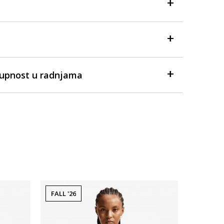
tupnost u radnjama
FALL '26
Dostupno
Sportski g