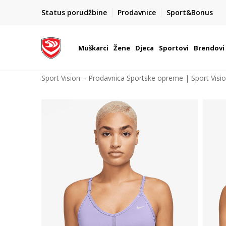
00
BESPLATNA ISPORUKA
Status porudžbine
Prodavnice
Sport&Bonus
na teritoriji BIH za sve poružbine u vrijednosti preko 9
Muškarci
Žene
Djeca
Sportovi
Brendovi
Sport Vision – Prodavnica Sportske opreme | Sport Visi