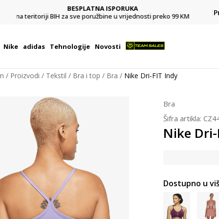
CLICK & COLLECT
Platite karticom online i preuzmite u prodavnici po vašem
P
9 KM
izboru
Nike
adidas
Tehnologije
Novosti
on
Proizvodi
Tekstil
Bra i top
Bra
Nike Dri-FIT Indy
Bra
Šifra artikla:
CZ4
Nike Dri-
Dostupno u viš