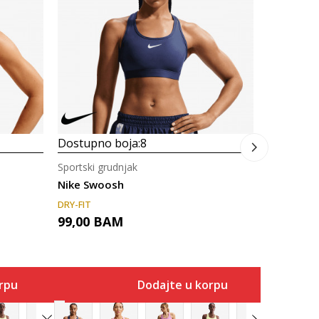
Nike Swif
155,00
Dostupno boja:
8
Sportski grudnjak
Nike Swoosh
DRY-FIT
99,00
BAM
rpu
Dodajte u korpu