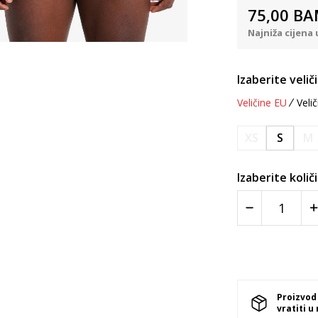
75,00
BA
Najniža cijena 
Izaberite velič
Veličine EU
Velič
XS
S
M
Izaberite količ
Proizvod
vratiti u