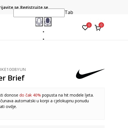
CLICK & COLLECT
atite karticom online i preuzmite u prodavnici po vašem
rijavite se
Registrujte se
do 6 mje
izboru
Tab
0
0
0KE1008YUN
r Brief
sti donose
do čak 40%
popusta na hit modele ljeta.
čunava automatski u korpi a cjelokupnu ponudu
ati
ovdje
.