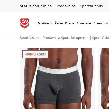
POZOVITE NAS NA : 055/490-400
Status porudžbine
Prodavnice
Sport&Bonus
daj više
Pon-Pet od 9h - 16h
Muškarci
Žene
Djeca
Sportovi
Brendovi
Sport Vision – Prodavnica Sportske opreme | Sport Visi
-50% U KORPI