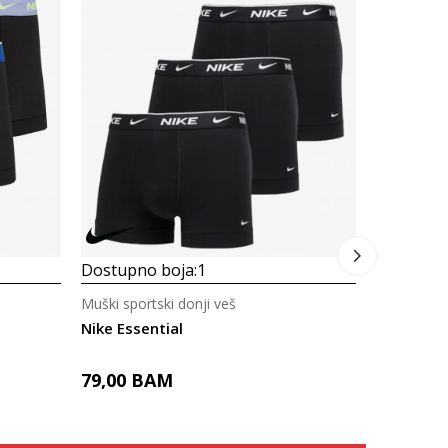
Dostupno
Muški sport
Nike Boxe
79,00
B
Dostupno boja:
1
Muški sportski donji veš
Nike Essential
79,00
BAM