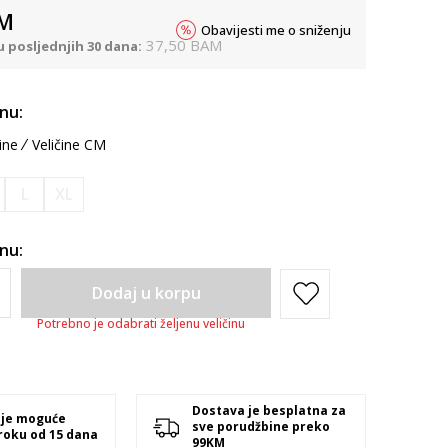
M
Obavijesti me o sniženju
37,50
BAM
u posljednjih 30 dana:
inu:
ine
Veličine CM
L
XL
inu:
Dodaj u korpu
Potrebno je odabrati željenu veličinu
Dostava je besplatna za
 je moguće
sve porudžbine preko
 roku od 15 dana
99KM