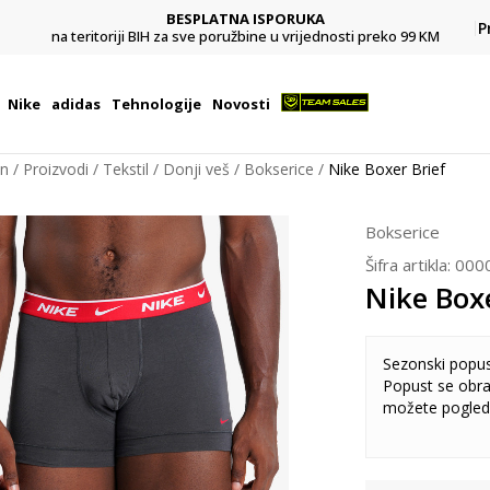
BESPLATNA ISPORUKA
Pl
P
na teritoriji BIH za sve poružbine u vrijednosti preko 99 KM
Nike
adidas
Tehnologije
Novosti
on
Proizvodi
Tekstil
Donji veš
Bokserice
Nike Boxer Brief
Bokserice
Šifra artikla:
000
Nike Boxe
Sezonski popu
Popust se obra
možete pogled