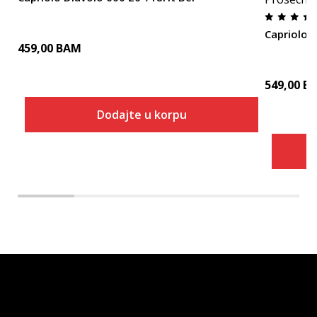
Capriolo D
459,00
BAM
549,00
B
Dodajte u korpu