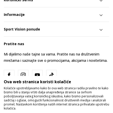
Informacije
Sport Vision ponude
Pratite nas
Mi dijelimo naše tajne sa vama. Pratite nas na društvenim
mrežama i saznajte sve o promocijama, akcijama i novitetima.
Ova web stranica koristi kolačiće
Kolačiće upotrebljavamo kako bi ova web stranica radila pravilno te kako
bismo bili u stanju vršiti dalja unapređenja stranice sa svrhom
poboljšavanja vašeg korisničkog iskustva, kako bismo personalizovali
sadržaj i oglase, omogućili funkcionalnost društvenih medija i analizirali
promet. Nastavkom korištenja naših internet stranica prihvatate upotrebu
Bosna i Hercegovina
Promijenite
kolačića.