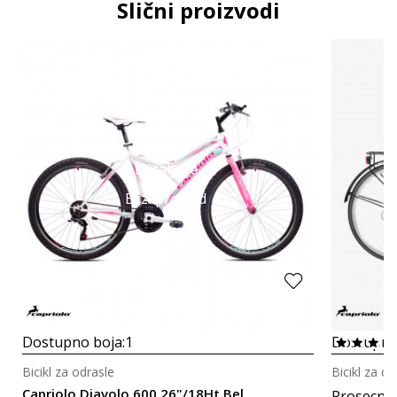
Slični proizvodi
Detaljnije
Brzi pregled
Dostupno boja:
1
Dostupno
Bicikl za odrasle
Bicikl za od
Capriolo Diavolo 600 26"/18Ht Bel
Prosecna