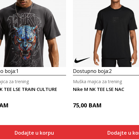
Uporedi
Uporedi
o boja:
1
Dostupno boja:
2
ica za trening
Muška majica za trening
K TEE LSE TRAIN CULTURE
Nike M NK TEE LSE NAC
AM
75,00
BAM
Dodajte u korpu
Dodajte u k