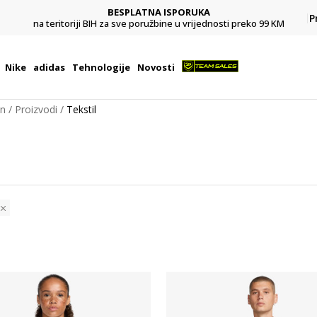
CLICK & COLLECT
Platite karticom online i preuzmite u prodavnici po vašem
P
9 KM
izboru
Nike
adidas
Tehnologije
Novosti
on
Proizvodi
Tekstil