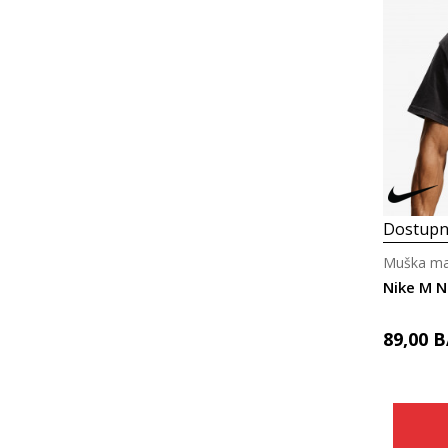
Dostupn
Muška maj
Nike M N
89,00
B