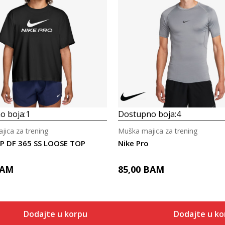
Uporedi
Uporedi
o boja:
1
Dostupno boja:
4
jica za trening
Muška majica za trening
P DF 365 SS LOOSE TOP
Nike Pro
AM
85,00
BAM
Dodajte u korpu
Dodajte u k