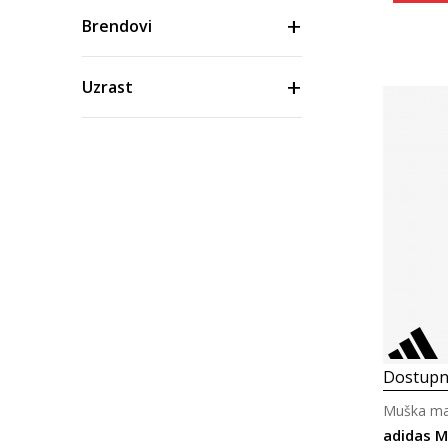
Brendovi
Uzrast
Boja
Materijal/tehnologija
Veličina
Cijena
Dostupn
Muška maj
adidas 