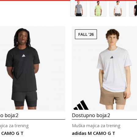
FALL '26
Uporedi
Uporedi
o boja:
2
Dostupno boja:
2
ica za trening
Muška majica za trening
M CAMO G T
adidas M CAMO G T