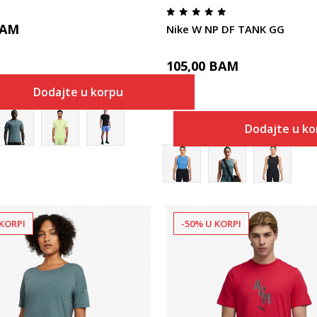
AM
Nike W NP DF TANK GG
105,00
BAM
Dodajte u korpu
Dodajte u k
KORPI
-50% U KORPI
Uporedi
Uporedi