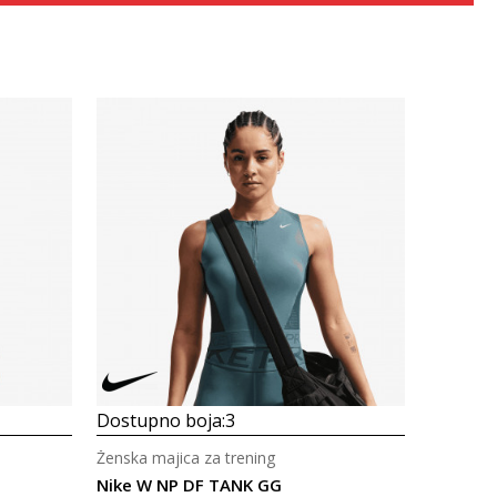
Uporedi
Dostupno boja:
3
Ženska majica za trening
Nike W NP DF TANK GG