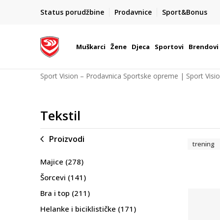
00
BESPLATNA ISPORUKA
Status porudžbine
Prodavnice
Sport&Bonus
na teritoriji BIH za sve poružbine u vrijednosti preko 9
Muškarci
Žene
Djeca
Sportovi
Brendovi
Sport Vision – Prodavnica Sportske opreme | Sport Visi
Tekstil
Proizvodi
trening
Majice
(278)
Šorcevi
(141)
Bra i top
(211)
Helanke i biciklističke
(171)