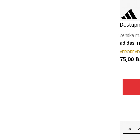
Dostupn
Ženska ma
adidas T
AEROREAD
75,00
B
FALL '2