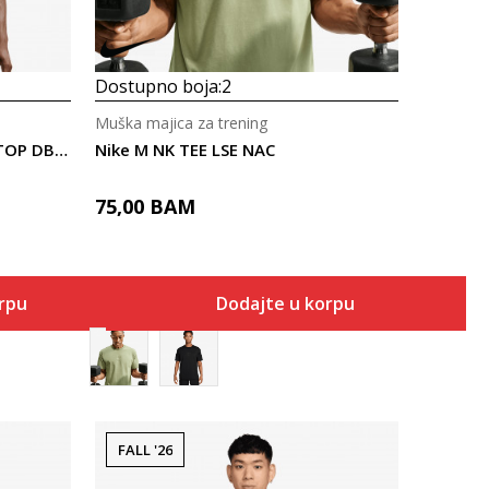
Dostupno boja:
2
Muška majica za trening
Nike M NK DF NAC PRMRY SS TOP DBOSS
Nike M NK TEE LSE NAC
75,00
BAM
orpu
Dodajte u korpu
FALL '26