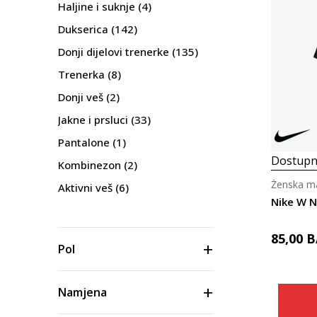
Haljine i suknje
(4)
Dukserica
(142)
Donji dijelovi trenerke
(135)
Trenerka
(8)
Donji veš
(2)
Jakne i prsluci
(33)
Pantalone
(1)
Dostupn
Kombinezon
(2)
Ženska ma
Aktivni veš
(6)
Nike W N
85,00
B
Pol
Namjena