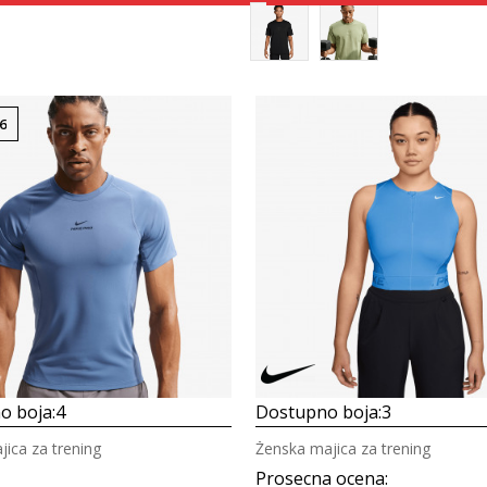
6
Uporedi
Uporedi
o boja:
4
Dostupno boja:
3
ica za trening
Ženska majica za trening
Prosecna ocena
: