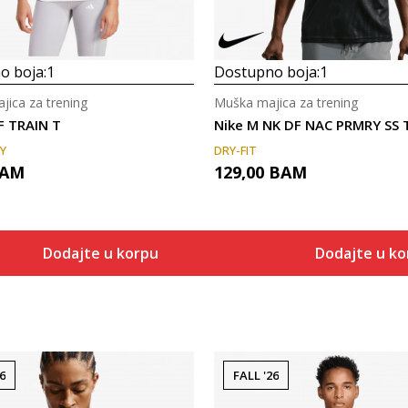
o boja:
1
Dostupno boja:
1
jica za trening
Muška majica za trening
F TRAIN T
Y
DRY-FIT
AM
129,00
BAM
Dodajte u korpu
Dodajte u k
6
FALL '26