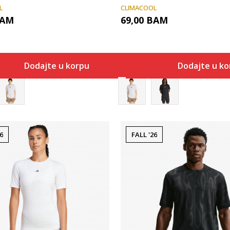
L
CLIMACOOL
AM
69,00
BAM
Dodajte u korpu
Dodajte u k
6
FALL '26
Uporedi
Uporedi