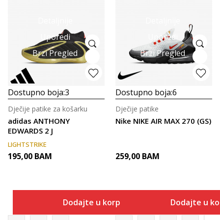
Detaljnije
Detaljnije
Uporedi
Uporedi
Brzi Pregled
Brzi Pregled
Dostupno boja:
3
Dostupno boja:
6
Dječije patike za košarku
Dječije patike
adidas ANTHONY
Nike NIKE AIR MAX 270 (GS)
EDWARDS 2 J
LIGHTSTRIKE
195,00
BAM
259,00
BAM
Dodajte u korpu
Dodajte u k