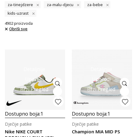
za-tinejdzere
za-malu-djecu
za-bebe
kids-uzrast
4902
proizvoda
Obriši sve
Detaljnije
Detaljnije
Uporedi
Uporedi
Brzi Pregled
Brzi Pregled
Dostupno boja:
1
Dostupno boja:
1
Dječije patike
Dječije patike
Nike NIKE COURT
Champion MIA MID PS