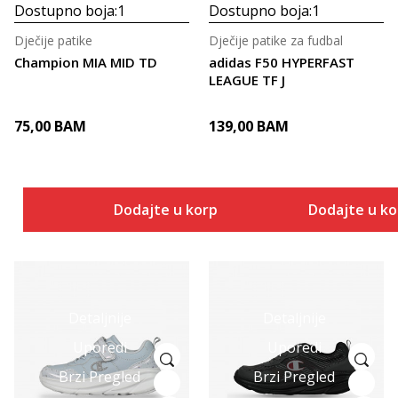
Dostupno boja:
1
Dostupno boja:
1
Dječije patike
Dječije patike za fudbal
Champion MIA MID TD
adidas F50 HYPERFAST
LEAGUE TF J
75,00
BAM
139,00
BAM
Dodajte u korpu
Dodajte u k
Detaljnije
Detaljnije
Uporedi
Uporedi
Brzi Pregled
Brzi Pregled