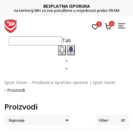
CLICK & COLLECT
Platite karticom online i preuzmite u prodavnici po vašem izboru
0
0
Tab
Sport Vision – Prodavnica Sportske opreme | Sport Vision
Proizvodi
Proizvodi
Filteri