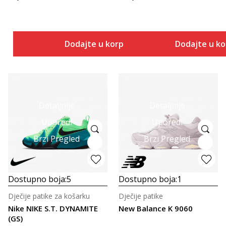
Dodajte u korpu
Dodajte u k
Detaljnije
Detaljnije
Uporedi
Uporedi
Brzi Pregled
Brzi Pregled
Dostupno boja:
5
Dostupno boja:
1
Dječije patike za košarku
Dječije patike
Nike NIKE S.T. DYNAMITE
New Balance K 9060
(GS)