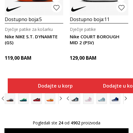
Dostupno boja:
5
Dostupno boja:
11
Dječije patike za košarku
Dječije patike
Nike NIKE S.T. DYNAMITE
Nike COURT BOROUGH
(GS)
MID 2 (PSV)
119,00
BAM
129,00
BAM
Dodajte u korpu
Dodajte u k
Pogledali ste
24
od
4902
proizvoda