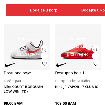
Dodajte u korpu
Dodajte u k
Detaljnije
Detaljnije
Uporedi
Uporedi
Brzi Pregled
Brzi Pregled
Dostupno boja:
1
Dostupno boja:
1
Dječije patike
Dječije patike za fudbal
Nike COURT BOROUGH
Nike JR VAPOR 17 CLUB IC
LOW WIN (TD)
99,00
BAM
109,00
BAM