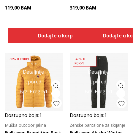
119,00
BAM
319,00
BAM
Dodajte u korpu
Dodajte u k
60% U KORPI
-40% U
KORPI
Detaljnije
Detaljnije
Uporedi
Uporedi
Brzi Pregled
Brzi Pregled
Dostupno boja:
1
Dostupno boja:
1
Muška outdoor jakna
Ženske pantalone za skijanje
Fjallraven Expedition Pack
Fjallraven Abisko Winter