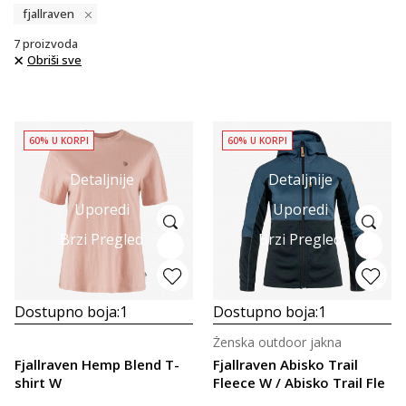
fjallraven
7
proizvoda
Obriši sve
60% U KORPI
60% U KORPI
Detaljnije
Detaljnije
Uporedi
Uporedi
Brzi Pregled
Brzi Pregled
Dostupno boja:
1
Dostupno boja:
1
Ženska outdoor jakna
Fjallraven Hemp Blend T-
Fjallraven Abisko Trail
shirt W
Fleece W / Abisko Trail Fle