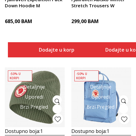
Down Hoodie M
Stretch Trousers W
685,00
BAM
299,00
BAM
Dodajte u korpu
Dodajte u k
-50% U
-50% U
KORPI
KORPI
Detaljnije
Detaljnije
Uporedi
Uporedi
Brzi Pregled
Brzi Pregled
Dostupno boja:
1
Dostupno boja:
1