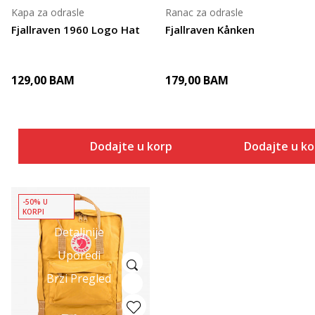
Kapa za odrasle
Ranac za odrasle
Fjallraven 1960 Logo Hat
Fjallraven Kånken
129,00
BAM
179,00
BAM
Dodajte u korpu
Dodajte u k
-50% U
KORPI
Detaljnije
Uporedi
Brzi Pregled