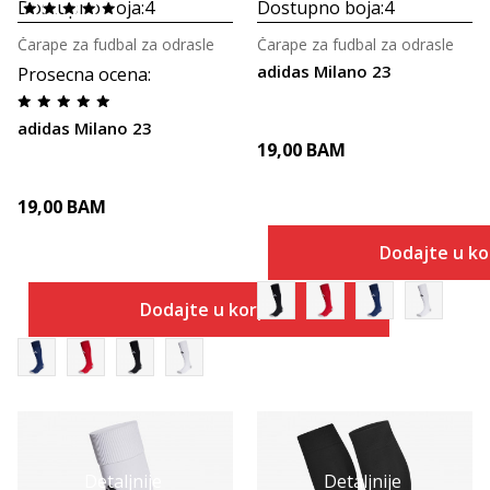
Dostupno boja:
4
Dostupno boja:
4
Čarape za fudbal za odrasle
Čarape za fudbal za odrasle
adidas Milano 23
Prosecna ocena
:
adidas Milano 23
19,00
BAM
19,00
BAM
Dodajte u k
Dodajte u korpu
Detaljnije
Detaljnije