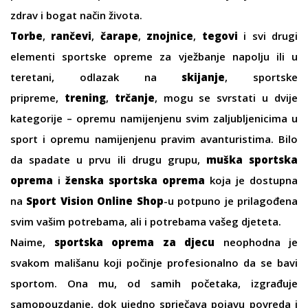
zdrav i bogat način života.
Torbe
,
rančevi
,
čarape
,
znojnice
,
tegovi
i svi drugi
elementi sportske opreme za vježbanje napolju ili u
teretani, odlazak na
skijanje
, sportske
pripreme,
trening
,
trčanje
, mogu se svrstati u dvije
kategorije – opremu namijenjenu svim zaljubljenicima u
sport i opremu namijenjenu pravim avanturistima. Bilo
da spadate u prvu ili drugu grupu,
muška sportska
oprema
i
ženska sportska oprema
koja je dostupna
na
Sport Vision Online Shop
-u potpuno je prilagođena
svim vašim potrebama, ali i potrebama vašeg djeteta.
Naime,
sportska oprema za djecu
neophodna je
svakom mališanu koji počinje profesionalno da se bavi
sportom. Ona mu, od samih početaka, izgrađuje
samopouzdanje, dok ujedno sprječava pojavu povreda i