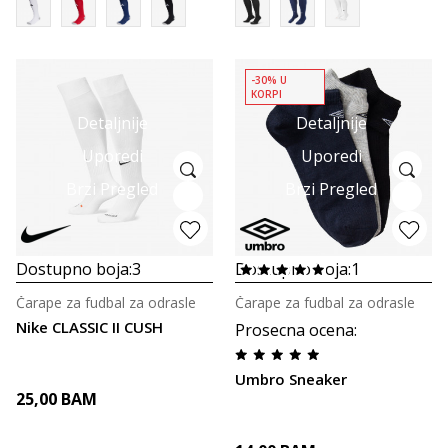
-30% U
KORPI
Detaljnije
Detaljnije
Uporedi
Uporedi
Brzi Pregled
Brzi Pregled
Dostupno boja:
3
Dostupno boja:
1
Čarape za fudbal za odrasle
Čarape za fudbal za odrasle
Nike CLASSIC II CUSH
Prosecna ocena
:
Umbro Sneaker
25,00
BAM