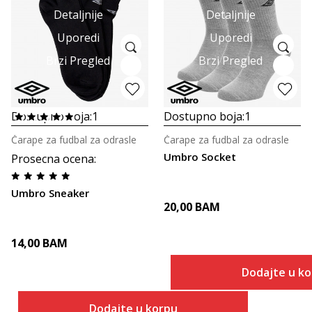
Detaljnije
Detaljnije
Uporedi
Uporedi
Brzi Pregled
Brzi Pregled
Dostupno boja:
1
Dostupno boja:
1
Čarape za fudbal za odrasle
Čarape za fudbal za odrasle
Umbro Socket
Prosecna ocena
:
Umbro Sneaker
20,00
BAM
14,00
BAM
Dodajte u k
Dodajte u korpu