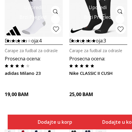
Uporedi
Uporedi
Brzi Pregled
Brzi Pregled
Dostupno boja:
4
Dostupno boja:
3
Čarape za fudbal za odrasle
Čarape za fudbal za odrasle
Prosecna ocena
:
Prosecna ocena
:
adidas Milano 23
Nike CLASSIC II CUSH
19,00
BAM
25,00
BAM
Dodajte u korpu
Dodajte u k