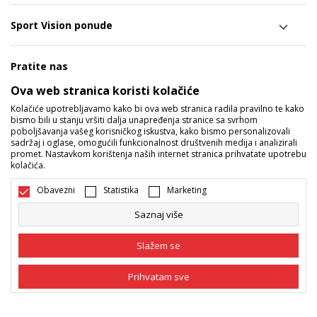
Sport Vision ponude
Pratite nas
Ova web stranica koristi kolačiće
Mi dijelimo naše tajne sa vama. Pratite nas na društvenim
Kolačiće upotrebljavamo kako bi ova web stranica radila pravilno te kako
mrežama i saznajte sve o promocijama, akcijama i novitetima.
bismo bili u stanju vršiti dalja unapređenja stranice sa svrhom
poboljšavanja vašeg korisničkog iskustva, kako bismo personalizovali
sadržaj i oglase, omogućili funkcionalnost društvenih medija i analizirali
promet. Nastavkom korištenja naših internet stranica prihvatate upotrebu
kolačića.
Obavezni
Statistika
Marketing
Saznaj više
Bosna i Hercegovina
Promijenite
Slažem se
Prihvatam sve
Obavezni
Obavezni kolačići čine stranicu upotrebljivom