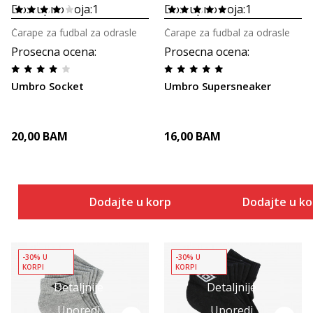
Dostupno boja:
1
Dostupno boja:
1
Čarape za fudbal za odrasle
Čarape za fudbal za odrasle
Prosecna ocena
:
Prosecna ocena
:
Umbro Socket
Umbro Supersneaker
20,00
BAM
16,00
BAM
Dodajte u korpu
Dodajte u k
-30% U
-30% U
KORPI
KORPI
Detaljnije
Detaljnije
Uporedi
Uporedi