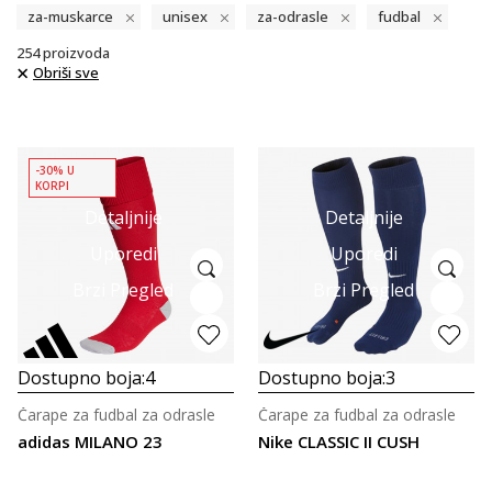
za-muskarce
unisex
za-odrasle
fudbal
254
proizvoda
Obriši sve
-30% U
KORPI
Detaljnije
Detaljnije
Uporedi
Uporedi
Brzi Pregled
Brzi Pregled
Dostupno boja:
4
Dostupno boja:
3
Čarape za fudbal za odrasle
Čarape za fudbal za odrasle
adidas MILANO 23
Nike CLASSIC II CUSH