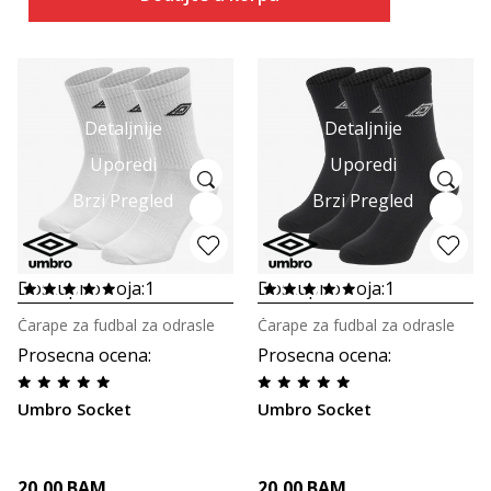
Detaljnije
Detaljnije
Uporedi
Uporedi
Brzi Pregled
Brzi Pregled
Dostupno boja:
1
Dostupno boja:
1
Čarape za fudbal za odrasle
Čarape za fudbal za odrasle
Prosecna ocena
:
Prosecna ocena
:
Umbro Socket
Umbro Socket
20,00
BAM
20,00
BAM