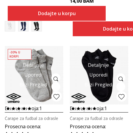
14,00
BAM
Dodajte u korpu
Dodajte u k
-30% U
KORPI
Detaljnije
Detaljnije
Uporedi
Uporedi
Brzi Pregled
Brzi Pregled
Dostupno boja:
1
Dostupno boja:
1
Čarape za fudbal za odrasle
Čarape za fudbal za odrasle
Prosecna ocena
:
Prosecna ocena
: