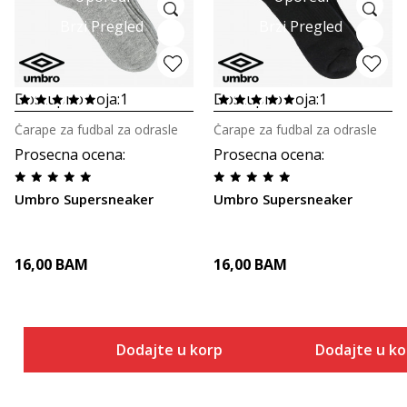
Brzi Pregled
Brzi Pregled
Dostupno boja:
1
Dostupno boja:
1
Čarape za fudbal za odrasle
Čarape za fudbal za odrasle
Prosecna ocena
:
Prosecna ocena
:
Umbro Supersneaker
Umbro Supersneaker
16,00
BAM
16,00
BAM
Dodajte u korpu
Dodajte u k