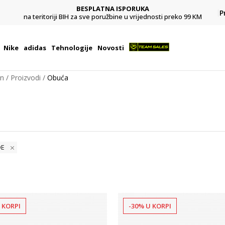
BESPLATNA ISPORUKA
Pl
P
na teritoriji BIH za sve poružbine u vrijednosti preko 99 KM
Nike
adidas
Tehnologije
Novosti
on
Proizvodi
Obuća
DE
 KORPI
-30% U KORPI