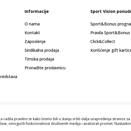
Informacije
Sport Vision ponud
O nama
Sport&Bonus progr
Kontakt
Pravila Sport&Bonus
Zaposlenje
Click&Collect
Sindikalna prodaja
Korišćenje gift kartic
Timska prodaja
Pronađite prodavnicu
sredstava
 radila pravilno te kako bismo bili u stanju vršiti dalja unapređenja stranice 
lase, omogućili funkcionalnost društvenih medija i analizirali promet. Nastavkom
pisu proizvoda, prikazu slika i samih cijena, ali ne možemo garantovati da su s