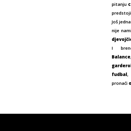
pitanju
c
predstoj
Još jedn
nije nam
djevojči
I bre
Balance
gardero
fudbal
pronaći