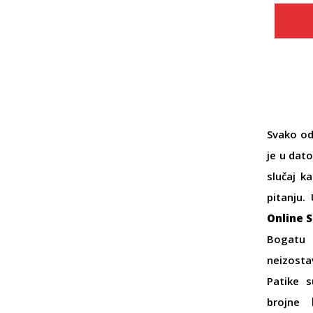
Svako od
je u dat
slučaj k
pitanju.
Online 
Bogatu
neizostav
Patike s
brojne