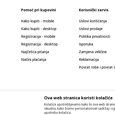
Pomoć pri kupovini
Korisnički servis
Kako kupiti - mobile
Uslovi korišćenja
Kako kupiti - desktop
Uslovi prodaje
Registracija - mobile
Politika privatnosti
Registracija - desktop
Isporuka
Najčešća pitanja
Zamjena veličine
Načini plaćanja
Reklamacija
Povrat robe i povrat 
Ova web stranica koristi kolačiće
Kolačiće upotrebljavamo kako bi ova web stranica
iskustva, kako bismo personalizovali sadržaj i og
upotrebu kolačića.
Nastojimo da budemo što precizniji u o