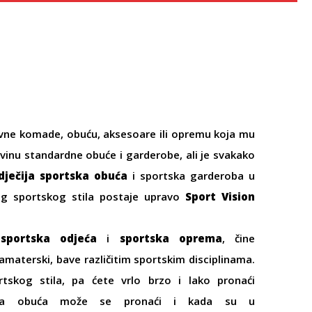
evne komade, obuću, aksesoare ili opremu koja mu
inu standardne obuće i garderobe, ali je svakako
dječija sportska obuća
i sportska garderoba u
lnog sportskog stila postaje upravo
Sport Vision
i
sportska odjeća
i
sportska oprema
, čine
amaterski, bave različitim sportskim disciplinama.
rtskog stila, pa ćete vrlo brzo i lako pronaći
obna obuća može se pronaći i kada su u