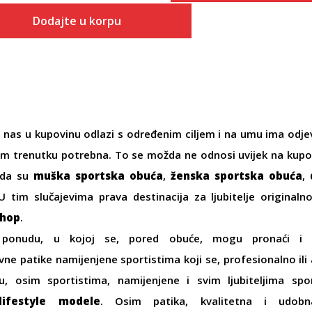
Dodajte u korpu
 nas u kupovinu odlazi s određenim ciljem i na umu ima odj
om trenutku potrebna. To se možda ne odnosi uvijek na kupov
ada su
muška sportska obuća
,
ženska sportska obuća
,
 U tim slučajevima prava destinacija za ljubitelje origina
Shop
.
 ponudu, u kojoj se, pored obuće, mogu pronaći 
ne patike namijenjene sportistima koji se, profesionalno ili 
u, osim sportistima, namijenjene i svim ljubiteljima spo
lifestyle modele
. Osim patika, kvalitetna i ud