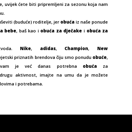
e, uvijek ćete biti pripremljeni za sezonu koja nam
nu.
eviti (buduće) roditelje, jer
obuća
iz naše ponude
za bebe
, baš kao i
obuća za dječake
i
obuća za
izvoda.
Nike
,
adidas
,
Champion
,
New
vjetski priznatih brendova čiju smo ponudu
obuće
,
o vam je već danas potrebna
obuća
za
drugu aktivnost, imajte na umu da je možete
ilovima i potrebama.