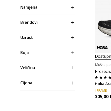
Namjena
Brendovi
Uzrast
Boja
Dostupn
Muške pat
Veličina
Prosecn
Cijena
Hoka Ara
J-FRAME
305,00