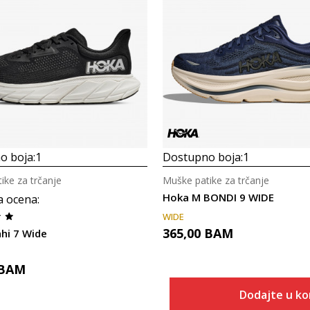
Uporedi
Uporedi
o boja:
1
Dostupno boja:
1
ike za trčanje
Muške patike za trčanje
Hoka M BONDI 9 WIDE
a ocena
:
WIDE
365,00
BAM
hi 7 Wide
BAM
Dodajte u k