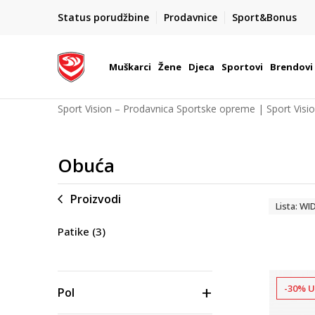
POZOVITE NAS NA : 055/490-400
Status porudžbine
Prodavnice
Sport&Bonus
daj više
Pon-Pet od 9h - 16h
Muškarci
Žene
Djeca
Sportovi
Brendovi
Sport Vision – Prodavnica Sportske opreme | Sport Visi
Obuća
Proizvodi
Lista: WI
Patike
(3)
-30% U
Pol