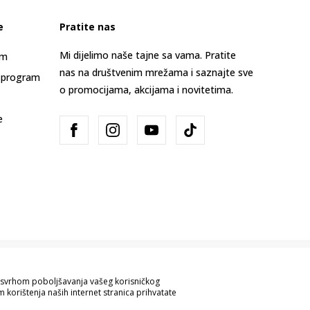
e
Pratite nas
Mi dijelimo naše tajne sa vama. Pratite
am
nas na društvenim mrežama i saznajte sve
 program
o promocijama, akcijama i novitetima.
e
Bosna i Hercegovina
Promijenite
sa svrhom poboljšavanja vašeg korisničkog
 korištenja naših internet stranica prihvatate
ve informacije kompletne i bez grešaka.