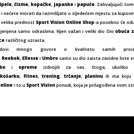
ipele
,
čizme
,
kopačke
,
japanke
i
papuče
. Zahvaljujući tom
i i nećete morati da razmišljate o sljedećem mjestu za kupovi
a velika prednost
Sport Vision Online Shop
-a posebno će oduš
ijenjena samo odraslima. Njen važan i veliki dio čini
obuća 
ce
različitog uzrasta.
ndovi mnogo govore o kvalitetu samih pro
,
Reebok
,
Ellesse
i
Umbro
samo su dio zaista zavidne liste s
be
i
opreme
izdvojili za vas. Stoga, ukolik
,
košarku
,
fitnes
,
trening
,
trčanje
,
planinu
ili ma koju 
online
i to u
Sport Vision
ponudi, koja je prilagođena svim st