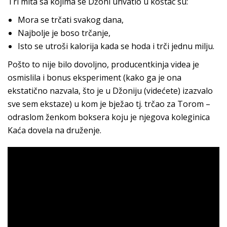
Tri mita sa kojima se Džoni uhvatio u koštac su:
Mora se trčati svakog dana,
Najbolje je boso trčanje,
Isto se utroši kalorija kada se hoda i trči jednu milju.
Pošto to nije bilo dovoljno, producentkinja videa je
osmislila i bonus eksperiment (kako ga je ona
ekstatično nazvala, što je u Džoniju (videćete) izazvalo
sve sem ekstaze) u kom je bježao tj. trčao za Torom –
odraslom ženkom boksera koju je njegova koleginica
Kaća dovela na druženje.