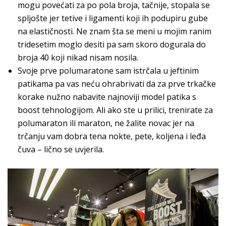
mogu povećati za po pola broja, tačnije, stopala se
spljošte jer tetive i ligamenti koji ih podupiru gube
na elastičnosti. Ne znam šta se meni u mojim ranim
tridesetim moglo desiti pa sam skoro dogurala do
broja 40 koji nikad nisam nosila.
Svoje prve polumaratone sam istrčala u jeftinim
patikama pa vas neću ohrabrivati da za prve trkačke
korake nužno nabavite najnoviji model patika s
boost tehnologijom. Ali ako ste u prilici, trenirate za
polumaraton ili maraton, ne žalite novac jer na
trčanju vam dobra tena nokte, pete, koljena i leđa
čuva – lično se uvjerila.