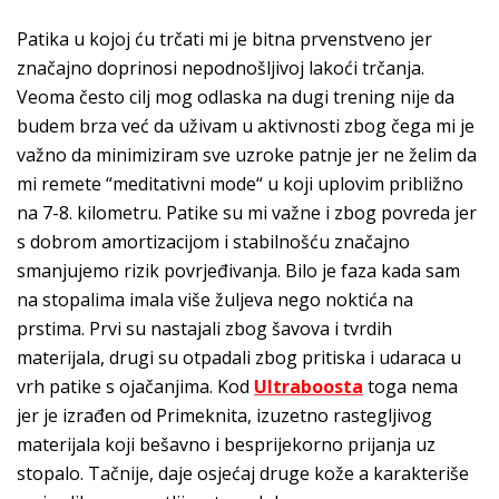
Patika u kojoj ću trčati mi je bitna prvenstveno jer
značajno doprinosi nepodnošljivoj lakoći trčanja.
Veoma često cilj mog odlaska na dugi trening nije da
budem brza već da uživam u aktivnosti zbog čega mi je
važno da minimiziram sve uzroke patnje jer ne želim da
mi remete “meditativni mode“ u koji uplovim približno
na 7-8. kilometru. Patike su mi važne i zbog povreda jer
s dobrom amortizacijom i stabilnošću značajno
smanjujemo rizik povrjeđivanja. Bilo je faza kada sam
na stopalima imala više žuljeva nego noktića na
prstima. Prvi su nastajali zbog šavova i tvrdih
materijala, drugi su otpadali zbog pritiska i udaraca u
vrh patike s ojačanjima. Kod
Ultraboosta
toga nema
jer je izrađen od Primeknita, izuzetno rastegljivog
materijala koji bešavno i besprijekorno prijanja uz
stopalo. Tačnije, daje osjećaj druge kože a karakteriše