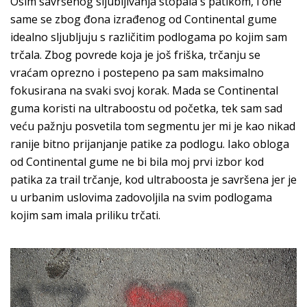
Osim savršenog sljubljivanja stopala s patikom, i one
same se zbog đona izrađenog od Continental gume
idealno sljubljuju s različitim podlogama po kojim sam
trčala. Zbog povrede koja je još friška, trčanju se
vraćam oprezno i postepeno pa sam maksimalno
fokusirana na svaki svoj korak. Mada se Continental
guma koristi na ultraboostu od početka, tek sam sad
veću pažnju posvetila tom segmentu jer mi je kao nikad
ranije bitno prijanjanje patike za podlogu. Iako obloga
od Continental gume ne bi bila moj prvi izbor kod
patika za trail trčanje, kod ultraboosta je savršena jer je
u urbanim uslovima zadovoljila na svim podlogama
kojim sam imala priliku trčati.