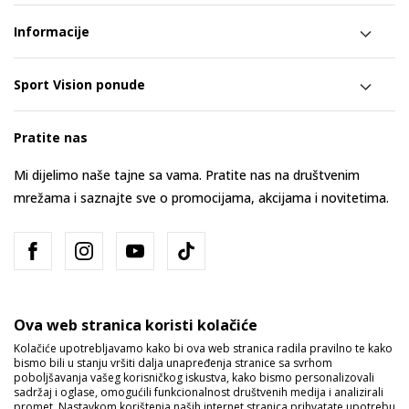
Informacije
Sport Vision ponude
Pratite nas
Mi dijelimo naše tajne sa vama. Pratite nas na društvenim
mrežama i saznajte sve o promocijama, akcijama i novitetima.
Ova web stranica koristi kolačiće
Kolačiće upotrebljavamo kako bi ova web stranica radila pravilno te kako
bismo bili u stanju vršiti dalja unapređenja stranice sa svrhom
Bosna i Hercegovina
Promijenite
poboljšavanja vašeg korisničkog iskustva, kako bismo personalizovali
sadržaj i oglase, omogućili funkcionalnost društvenih medija i analizirali
promet. Nastavkom korištenja naših internet stranica prihvatate upotrebu