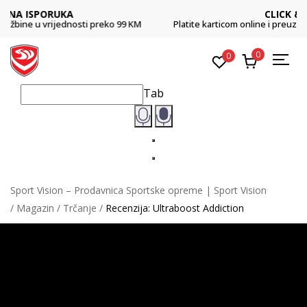
CLICK & COLLECT
Platite karticom online i preuzmite u prodavnici po vašem izboru
0
0
Tab
Sport Vision – Prodavnica Sportske opreme | Sport Vision
Magazin
Trčanje
Recenzija: Ultraboost Addiction