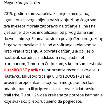
bloga Trčim jer štrčim
2019. godinu sam započela kidanjem medijalnog
ligamenta lijevog koljena na skijanju zbog čega sam
dva mjeseca morala zaboraviti na trčanje ali ne i na
vježbanje. Uprkos imobilizaciji, od prvog dana sam
dozvoljenim vježbama forsirala povrijeđenu nogu zbog
čega sam spasila mišiće od atrofiranja i relativno se
brzo vratila trčanju. A povratak trčanju je obilježio
nastavak saradnje s adidasom i najmlađim bh
Ironmanom, Timurom Čerkezom, s kojim sam testirala
UltraBOOST patike
te pripremila recenziju koja je u
nastavku. Iskustvo trčanja u UltraBOOST-u smo
proširili preporukama koje vam mogu pomoći kod
odabira patika ili priprema za cestovne, triatlonske ili
trail trke. Tu su i 2 videa kreirana za potrebe kampanje
koje svakako preporučujemo da pogledate.