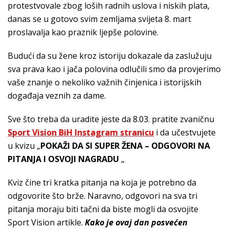
protestvovale zbog loših radnih uslova i niskih plata,
danas se u gotovo svim zemljama svijeta 8. mart
proslavalja kao praznik ljepše polovine.
Budući da su žene kroz istoriju dokazale da zaslužuju
sva prava kao i jača polovina odlučili smo da provjerimo
vaše znanje o nekoliko važnih činjenica i istorijskih
događaja veznih za dame.
Sve što treba da uradite jeste da 8.03. pratite zvaničnu
Sport Vision BiH Instagram stranicu
i da učestvujete
u kvizu „
POKAŽI DA SI SUPER ŽENA – ODGOVORI NA
PITANJA I OSVOJI NAGRADU
„
Kviz čine tri kratka pitanja na koja je potrebno da
odgovorite što brže. Naravno, odgovori na sva tri
pitanja moraju biti tačni da biste mogli da osvojite
Sport Vision artikle.
Kako je ovaj dan posvećen