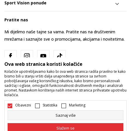
Sport Vision ponude
Pratite nas
Mi dijelimo naše tajne sa vama. Pratite nas na društvenim
mrežama i saznajte sve o promocijama, akcijama i novitetima.
Ova web stranica koristi kolačiće
Kolačiće upotrebljavamo kako bi ova web stranica radila pravilno te kako
bismo bili u stanju vršiti dalja unapređenja stranice sa svrhom
poboljšavanja vašeg korisničkog iskustva, kako bismo personalizovali
sadržaj i oglase, omogućili funkcionalnost društvenih medija i analizirali
promet. Nastavkom korištenja naših internet stranica prihvatate upotrebu
Bosna i Hercegovina
Promijenite
kolačića.
Obavezni
Statistika
Marketing
Saznaj više
Slažem se