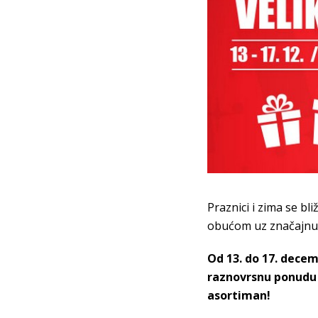
Praznici i zima se b
obućom uz značajnu
Od 13. do 17. decem
raznovrsnu ponudu 
asortiman!