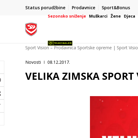
POZOVITE NAS NA : 055/490-400
Status porudžbine
Prodavnice
Sport&Bonus
daj više
Pon-Pet od 9h - 16h
Sezonsko sniženje
Muškarci
Žene
Djeca
Sport Vision – Prodavnica Sportske opreme | Sport Visi
Novosti
08.12.2017.
VELIKA ZIMSKA SPORT