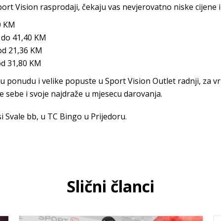
ort Vision rasprodaji, čekaju vas nevjerovatno niske cijene i
0 KM
 do 41,40 KM
 od 21,36 KM
 od 31,80 KM
nu ponudu i velike popuste u Sport Vision Outlet radnji, za vr
te sebe i svoje najdraže u mjesecu darovanja.
 Svale bb, u TC Bingo u Prijedoru.
Slični članci