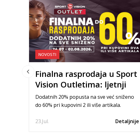
NOVOSTI
Finalna rasprodaja u Sport
Vision Outletima: ljetnji
artikli po dvostruko nižim
Dodatnih 20% popusta na sve već sniženo
cijenama
do 60% pri kupovini 2 ili više artikala.
23.
Jul.
Detaljnije