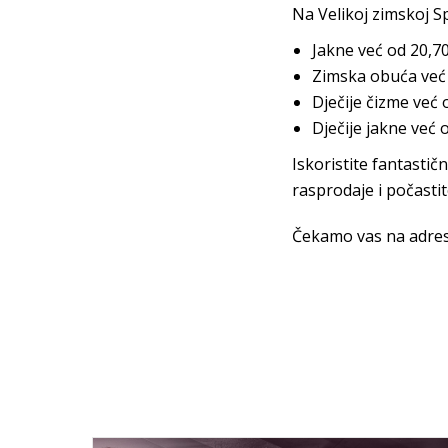
Na Velikoj zimskoj Sp
Jakne već od 20,7
Zimska obuća već
Dječije čizme već
Dječije jakne već
Iskoristite fantastič
rasprodaje i počasti
Čekamo vas na adresi