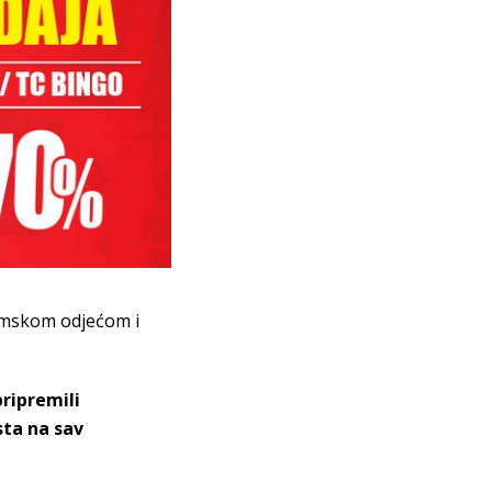
 zimskom odjećom i
pripremili
sta na sav