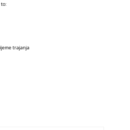
 to:
ijeme trajanja