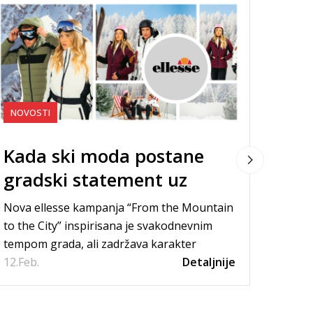
NOVOSTI
Kada ski moda postane
NOVO
gradski statement uz
ULT
ellesse
Nova ellesse kampanja “From the Mountain
KUP
to the City” inspirisana je svakodnevnim
tempom grada, ali zadržava karakter
Ovaj v
12.
planine – samopouzdan...
Feb.
Detaljnije
patike 
trčiš, 
08.
Apr