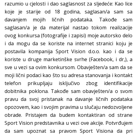
razumio u cjelosti i dao saglasnost za sljedeće: Kao lice
koje je starije od 18 godina, saglasan/a sam sa
davanjem mojih ličnih podataka. Takođe sam
saglasan/a je da materijal nastao tokom realizacije
ovog konkursa (fotografije i zapisi) moje autorsko delo
i da mogu da se koriste na internet stranici koju je
postavila kompanija Sport Vision d.o.o. kao i da se
koriste u druge marketinške svrhe (Facebook, i dr,), a
sve u vezi sa ovim konkursom. Obavješten/a sam da se
moji lični podaci kao što su adresa stanovanja i kontakt
telefon prikupljaju isključivo zbog identifikacije
dobitnika poklona. Takođe sam obavješten/a o svom
pravu da svoj pristanak na davanje ličnih podataka
opozovem, kao i svojim pravima u slučaju nedozvoljene
obrade. Pristajem da budem kontaktiran od strane
Sport Vision predstavnika u vezi ove akcije. Potvrđujem
da sam upoznat sa pravom Sport Visiona da pri