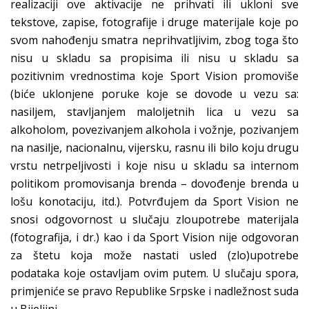
realizaciji ove aktivacije ne prihvati ili ukloni sve
tekstove, zapise, fotografije i druge materijale koje po
svom nahođenju smatra neprihvatljivim, zbog toga što
nisu u skladu sa propisima ili nisu u skladu sa
pozitivnim vrednostima koje Sport Vision promoviše
(biće uklonjene poruke koje se dovode u vezu sa:
nasiljem, stavljanjem maloljetnih lica u vezu sa
alkoholom, povezivanjem alkohola i vožnje, pozivanjem
na nasilje, nacionalnu, vijersku, rasnu ili bilo koju drugu
vrstu netrpeljivosti i koje nisu u skladu sa internom
politikom promovisanja brenda – dovođenje brenda u
lošu konotaciju, itd.). Potvrđujem da Sport Vision ne
snosi odgovornost u slučaju zloupotrebe materijala
(fotografija, i dr.) kao i da Sport Vision nije odgovoran
za štetu koja može nastati usled (zlo)upotrebe
podataka koje ostavljam ovim putem. U slučaju spora,
primjeniće se pravo Republike Srpske i nadležnost suda
u Bijeljini.