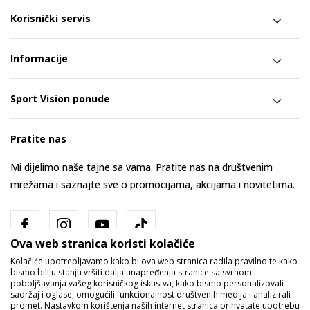
Korisnički servis
Informacije
Sport Vision ponude
Pratite nas
Mi dijelimo naše tajne sa vama. Pratite nas na društvenim
mrežama i saznajte sve o promocijama, akcijama i novitetima.
Ova web stranica koristi kolačiće
Kolačiće upotrebljavamo kako bi ova web stranica radila pravilno te kako
bismo bili u stanju vršiti dalja unapređenja stranice sa svrhom
poboljšavanja vašeg korisničkog iskustva, kako bismo personalizovali
sadržaj i oglase, omogućili funkcionalnost društvenih medija i analizirali
promet. Nastavkom korištenja naših internet stranica prihvatate upotrebu