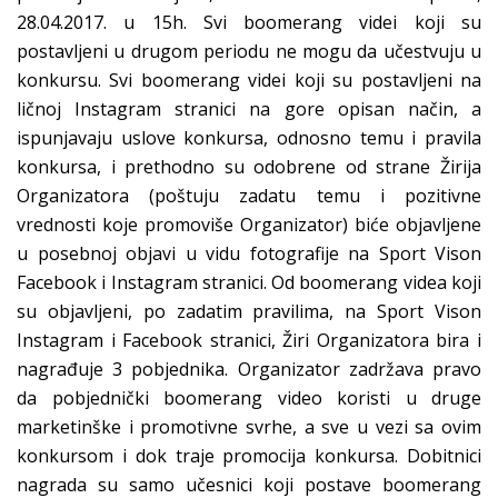
28.04.2017. u 15h. Svi boomerang videi koji su
postavljeni u drugom periodu ne mogu da učestvuju u
konkursu. Svi boomerang videi koji su postavljeni na
ličnoj Instagram stranici na gore opisan način, a
ispunjavaju uslove konkursa, odnosno temu i pravila
konkursa, i prethodno su odobrene od strane Žirija
Organizatora (poštuju zadatu temu i pozitivne
vrednosti koje promoviše Organizator) biće objavljene
u posebnoj objavi u vidu fotografije na Sport Vison
Facebook i Instagram stranici. Od boomerang videa koji
su objavljeni, po zadatim pravilima, na Sport Vison
Instagram i Facebook stranici, Žiri Organizatora bira i
nagrađuje 3 pobjednika. Organizator zadržava pravo
da pobjednički boomerang video koristi u druge
marketinške i promotivne svrhe, a sve u vezi sa ovim
konkursom i dok traje promocija konkursa. Dobitnici
nagrada su samo učesnici koji postave boomerang