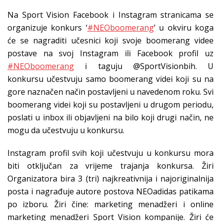
Na Sport Vision Facebook i Instagram stranicama se
organizuje konkurs ‘
#NEOboomerang
’ u okviru koga
će se nagraditi učesnici koji svoje boomerang videe
postave na svoj Instagram ili Facebook profil uz
#NEOboomerang
i taguju @SportVisionbih. U
konkursu učestvuju samo boomerang videi koji su na
gore naznačen način postavljeni u navedenom roku. Svi
boomerang videi koji su postavljeni u drugom periodu,
poslati u inbox ili objavljeni na bilo koji drugi način, ne
mogu da učestvuju u konkursu.
Instagram profil svih koji učestvuju u konkursu mora
biti otključan za vrijeme trajanja konkursa. Žiri
Organizatora bira 3 (tri) najkreativnija i najoriginalnija
posta i nagrađuje autore postova NEOadidas patikama
po izboru. Žiri čine: marketing menadžeri i online
marketing menadžeri Sport Vision kompanije. Žiri će