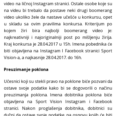
video na ličnoj Instagram stranici. Ostale osobe koje su
na videu bi trebalo da postave neki drugi boomerang
video ukoliko žele da nastave učešće u konkursu, opet
u skladu sa ovim pravilima konkursa. Kriterijum po
kojem žiri bira najbolji boomerang video je:
najkreativniji i najoriginalniji post po mišljenju žirija.
Kraj konkursa je 28.04.2017 u 15h. Imena pobednika će
biti objavljena na Instagram I Facebook stranici Sport
Vision-a, a najkasnije 28.04.2017. do 16h.
Preuzimanje poklona
Učesnici koji su stekli pravo na poklone biće pozvani da
ostave svoje podatke kako bi se dogovorili o načinu
preuzimanja poklona. Imena dobitnika poklona biće
objavljena na Sport Vision Instagram i Facebook
stranici. Nakon proglašenja dobitnika, dobitnici su
dužni da ostave svoje podatke na osnovu kojih će biti