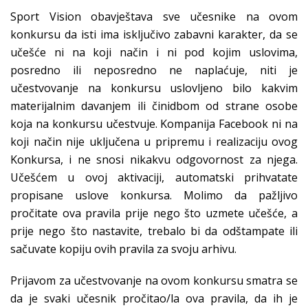
Sport Vision obavještava sve učesnike na ovom
konkursu da isti ima isključivo zabavni karakter, da se
učešće ni na koji način i ni pod kojim uslovima,
posredno ili neposredno ne naplaćuje, niti je
učestvovanje na konkursu uslovljeno bilo kakvim
materijalnim davanjem ili činidbom od strane osobe
koja na konkursu učestvuje. Kompanija Facebook ni na
koji način nije uključena u pripremu i realizaciju ovog
Konkursa, i ne snosi nikakvu odgovornost za njega.
Učešćem u ovoj aktivaciji, automatski prihvatate
propisane uslove konkursa. Molimo da pažljivo
pročitate ova pravila prije nego što uzmete učešće, a
prije nego što nastavite, trebalo bi da odštampate ili
sačuvate kopiju ovih pravila za svoju arhivu.
Prijavom za učestvovanje na ovom konkursu smatra se
da je svaki učesnik pročitao/la ova pravila, da ih je