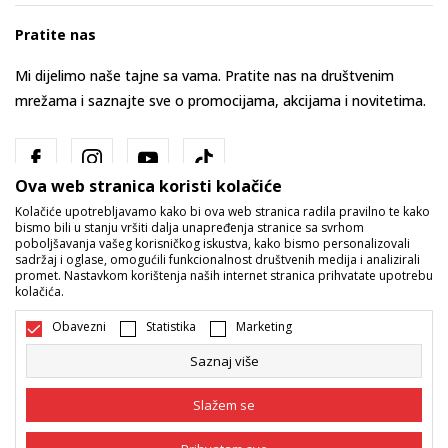
Pratite nas
Mi dijelimo naše tajne sa vama. Pratite nas na društvenim
mrežama i saznajte sve o promocijama, akcijama i novitetima.
Ova web stranica koristi kolačiće
Kolačiće upotrebljavamo kako bi ova web stranica radila pravilno te kako
bismo bili u stanju vršiti dalja unapređenja stranice sa svrhom
poboljšavanja vašeg korisničkog iskustva, kako bismo personalizovali
sadržaj i oglase, omogućili funkcionalnost društvenih medija i analizirali
promet. Nastavkom korištenja naših internet stranica prihvatate upotrebu
Bosna i Hercegovina
Promijenite
kolačića.
Obavezni
Statistika
Marketing
Saznaj više
Slažem se
Nastojimo da budemo što precizniji u opisu proizvoda, prikazu slika i