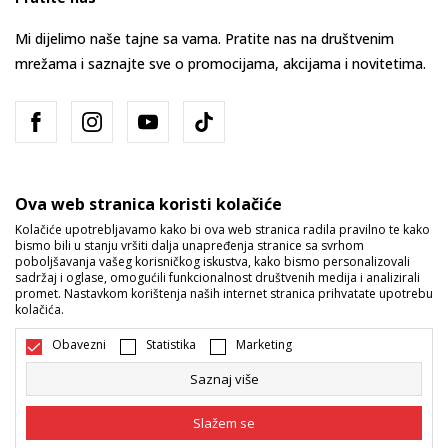
Mi dijelimo naše tajne sa vama. Pratite nas na društvenim
mrežama i saznajte sve o promocijama, akcijama i novitetima.
Ova web stranica koristi kolačiće
Kolačiće upotrebljavamo kako bi ova web stranica radila pravilno te kako
bismo bili u stanju vršiti dalja unapređenja stranice sa svrhom
Bosna i Hercegovina
Promijenite
poboljšavanja vašeg korisničkog iskustva, kako bismo personalizovali
sadržaj i oglase, omogućili funkcionalnost društvenih medija i analizirali
promet. Nastavkom korištenja naših internet stranica prihvatate upotrebu
kolačića.
Obavezni
Statistika
Marketing
Saznaj više
Nastojimo da budemo što precizniji u opisu proizvoda, prikazu slika i
samih cijena, ali ne možemo garantovati da su sve informacije kompletne
Slažem se
i bez grešaka. Svi artikli prikazani na sajtu su dio naše ponude i ne
podrazumijeva da su dostupni u svakom trenutku. Raspoloživost robe